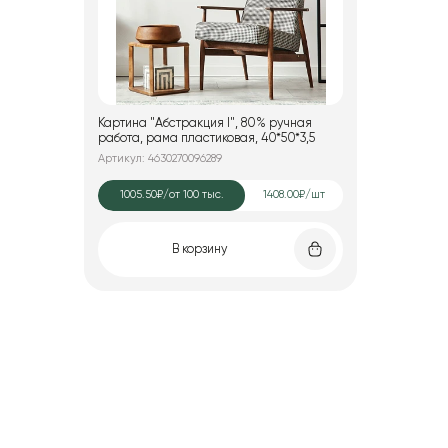
Картина "Абстракция I", 80% ручная
работа, рама пластиковая, 40*50*3,5
Артикул: 4630270096289
1005.50₽
/от 100 тыс.
1408.00₽/шт
В корзину