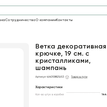
вка
Сотрудничество
О компании
Контакты
Упаковка для цветов и под
48
66
Бумага
Пленка для цветов
Ветка декоративная
крючке, 19 см. с
кристалликами,
18
Пленка
7
Сетка
прозрачная
шампань
Артикул 4640108825653
Товар в пути
Характеристики
Кол-во штук в коробке
144