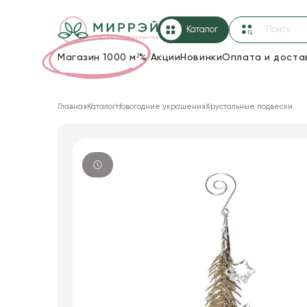
Каталог
Магазин 1000 м²
%
Акции
Новинки
Оплата и доста
Упаковка для цветов и подарков
Главная
Каталог
Новогодние украшения
Хрустальные подвески
Новогодние украшения
Корзины и плетеные изделия
Коробки для цветов
Декор для дома
Сухоцветы
Лента
Товары для флористов