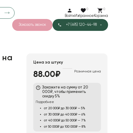
0
0
Войти
Избранное
Корзина
Заказать звонок
+7 (495) 120-44-98
арков
781
5
42
Тишью
 на
Цена за штуку
Розничная цена
88.00₽
1
Бархат
Закажите на сумму от 20
000₽, чтобы применить
скидку 5%
Подробнее
от 20 000₽ до 30 000₽ — 5%
от 30 000₽ до 40 000₽ — 6%
от 40 000₽ до 50 000₽ — 7%
от 50 000₽ до 100 000₽ — 8%