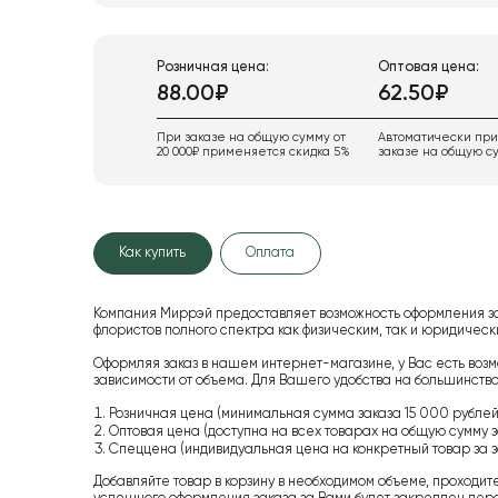
Розничная цена:
Оптовая цена:
88.00₽
62.50₽
При заказе на общую сумму от
Автоматически пр
20 000₽ применяется скидка 5%
заказе на общую су
Как купить
Оплата
Компания Миррэй предоставляет возможность оформления з
флористов полного спектра как физическим, так и юридиче
Оформляя заказ в нашем интернет-магазине, у Вас есть возм
зависимости от объема. Для Вашего удобства на большинство
Розничная цена (минимальная сумма заказа 15 000 рублей,
Оптовая цена (доступна на всех товарах на общую сумму з
Спеццена (индивидуальная цена на конкретный товар за з
Добавляйте товар в корзину в необходимом объеме, проходит