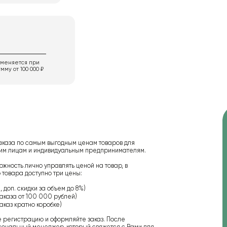
именяется при
мму от 100 000 ₽
аказа по самым выгодным ценам товаров для
ским лицам и индивидуальным предпринимателям.
ожность лично управлять ценой на товар, в
 товара доступно три цены:
 доп. скидки за объем до 8%)
аказа от 100 000 рублей)
аказ кратно коробке)
е регистрацию и оформляйте заказ. После