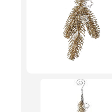
Пакеты для цветов и подарков
Изделия из металла
Искусственные цветы и растения
Декоративные вазы, кашпо
Фоамиран
Свечи
Игрушки мягкие