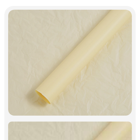
Фоамиран
Свечи
Игрушки мягкие
Изделия из металла
Сухоцветы