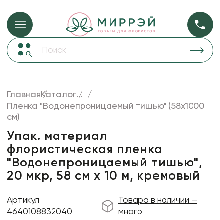
Упаковка для ц
Упаковка для цветов и подарков
Новогодние украшения
Бумага
48
Корзины и плетеные изделия
Главная
Каталог
...
Коробки для цветов
Пленка "Водонепроницаемый тишью" (58x1000
Пленка
18
см)
Декор для дома
прозрачная
Упак. материал
Лента
флористическая пленка
Товары для флористов
"Водонепроницаемый тишью",
Пакеты для цветов и подарков
20 мкр, 58 см х 10 м, кремовый
Искусственные цветы и растения
Артикул
Товара в наличии —
Декоративные вазы, кашпо
4640108832040
много