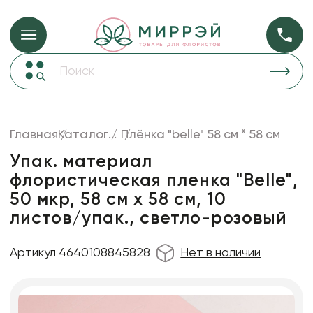
Упаковка для ц
Упаковка для цветов и подарков
Новогодние украшения
Бумага
48
Корзины и плетеные изделия
Главная
Каталог
...
Плёнка "belle" 58 см * 58 см
Коробки для цветов
Пленка
18
Упак. материал
Декор для дома
прозрачная
флористическая пленка "Belle",
50 мкр, 58 см х 58 cм, 10
Лента
листов/упак., светло-розовый
Товары для флористов
Пакеты для цветов и подарков
Артикул 4640108845828
Нет в наличии
Искусственные цветы и растения
Декоративные вазы, кашпо