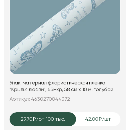
Упак. материал флористическая пленка
"Крылья любви", 65мкр, 58 см х 10 м, голубой
Артикул: 4630270044372
29.70₽
/от 100 тыс.
42.00₽/шт