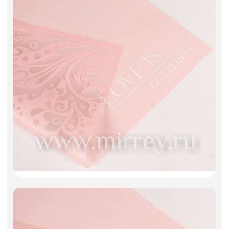
Фоамиран
Свечи
Игрушки мягкие
Изделия из металла
Сухоцветы