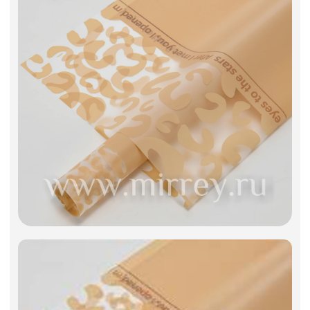
Фоамиран
Свечи
Игрушки мягкие
Изделия из металла
Сухоцветы