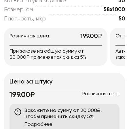
Кол-во штук в коробке
30
Размер, см
58x1000
Плотность, мкр
50
199.00₽
Розничная цена:
Опто
При заказе на общую сумму от
Авто
20 000₽ применяется скидка 5%
заказ
Цена за штуку
Розничная цена
199.00₽
Закажите на сумму от 20 000₽,
чтобы применить скидку 5%
Подробнее