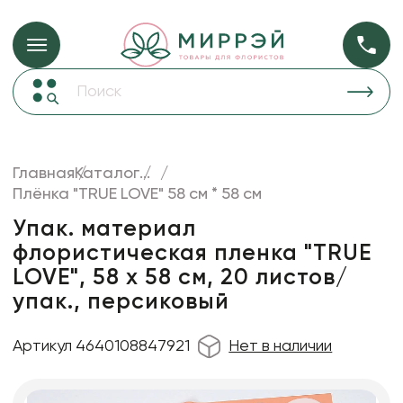
Упаковка для ц
Упаковка для цветов и подарков
Новогодние украшения
Бумага
50
Корзины и плетеные изделия
Главная
Каталог
...
Коробки для цветов
Плёнка "TRUE LOVE" 58 см * 58 см
Пленка
20
Декор для дома
прозрачная
Упак. материал
флористическая пленка "TRUE
Сухоцветы
LOVE", 58 х 58 см, 20 листов/
Лента
упак., персиковый
Товары для флористов
Артикул 4640108847921
Нет в наличии
Пакеты для цветов и подарков
Изделия из металла