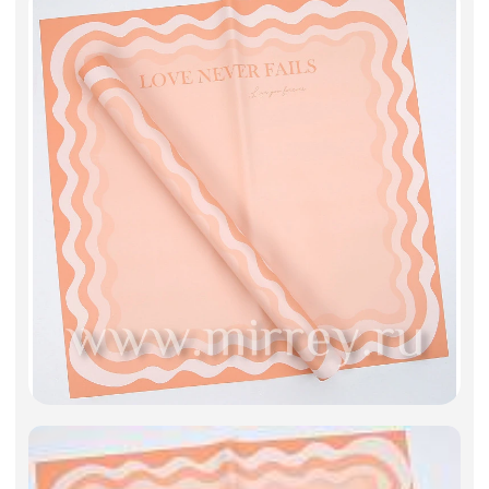
Искусственные цветы и растения
Декоративные вазы, кашпо
Фоамиран
Свечи
Игрушки мягкие