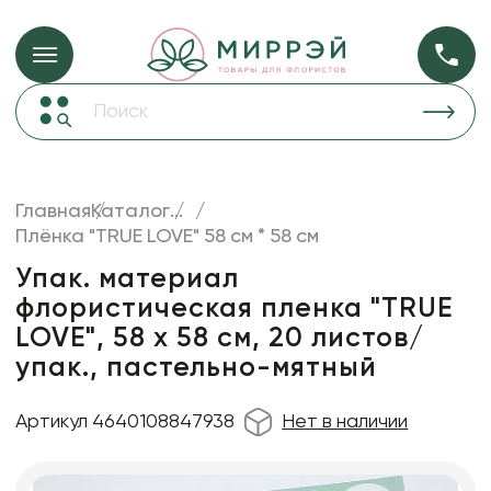
Упаковка для ц
Упаковка для цветов и подарков
Новогодние украшения
Бумага
48
Корзины и плетеные изделия
Главная
Каталог
...
Коробки для цветов
Плёнка "TRUE LOVE" 58 см * 58 см
Пленка
18
Декор для дома
прозрачная
Упак. материал
флористическая пленка "TRUE
Сухоцветы
LOVE", 58 х 58 см, 20 листов/
Лента
упак., пастельно-мятный
Товары для флористов
Артикул 4640108847938
Нет в наличии
Пакеты для цветов и подарков
Изделия из металла