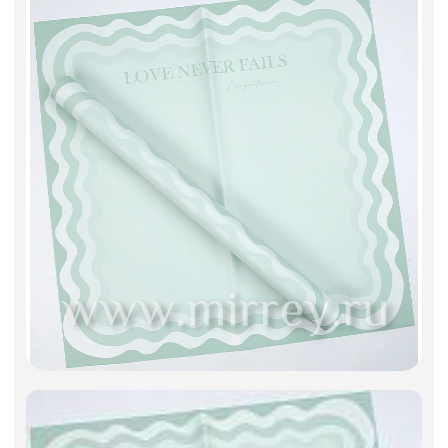
Искусственные цветы и растения
Декоративные вазы, кашпо
Фоамиран
Свечи
Игрушки мягкие