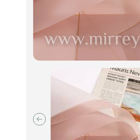
Искусственные цветы и растения
Декоративные вазы, кашпо
Фоамиран
Свечи
Игрушки мягкие
Изделия из металла
Сухоцветы