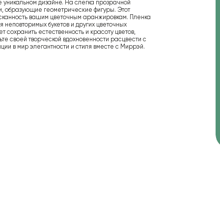
 уникальном дизайне. На слегка прозрачной
и, образующие геометрические фигуры. Этот
ысканность вашим цветочным аранжировкам. Пленка
я неповторимых букетов и других цветочных
т сохранить естественность и красоту цветов,
ьте своей творческой вдохновенности расцвести с
ции в мир элегантности и стиля вместе с Миррэй.