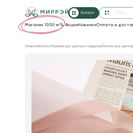
Каталог
Магазин 1000 м²
%
Акции
Новинки
Оплата и доста
Упаковка для цветов и подарков
Главная
Каталог
Упаковка для цветов и подарков
Пленка для цветов
Новогодние украшения
Корзины и плетеные изделия
Коробки для цветов
Декор для дома
Лента
Товары для флористов
Пакеты для цветов и подарков