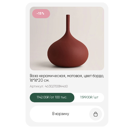
-15%
Ваза керамическая, матовая, цвет бордо,
16*16*20 см.
Артикул: 4630270084460
1142.00₽
/от 100 тыс.
1599.00₽/шт
В корзину