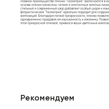
Главное преимущество пленки "Геометрия" заключается в ее
основе пленки нанесены четкие и элегантные золотые лини
стильный и современный узор добавляет особый шарм и из
флористическая "Геометрия" идеально подходит для создани
композиций. Благодаря легкой прозрачности, пленка позволяе
одновременно придавая им изысканность и изюминку. Позвол
этой прекрасной пленкой, привнося ваши цветочные компози
Рекомендуем