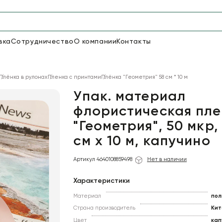
вка
Сотрудничество
О компании
Контакты
Упаковка для цветов и под
Плёнка в рулонах
Пленка с принтами
Плёнка "Геометрия" 58 см * 10 м
48
66
Бумага
Пленка для цветов
Упак. материал
флористическая пле
"Геометрия", 50 мкр,
18
Пленка
6
Сетка
прозрачная
см х 10 м, капучино
Артикул 4640108859498
Нет в наличии
Характеристики
Материал
пол
Страна производитель
Кит
Цвет
кап