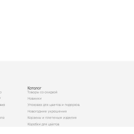
Каталог
о
Товары со скидкой
²
Новинки
вка
Упаковка для цветов и подарков
Новогодние украшения
ата
Корзины и плетеные изделия
Коробки для цветов
Декор для дома