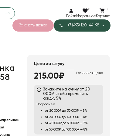
0
0
Войти
Избранное
Корзина
Заказать звонок
+7 (495) 120-44-98
арков
776
0
43
Тишью
Цена за штуку
нка
Розничная цена
215.00₽
 58
1
Бархат
Закажите на сумму от 20
000₽, чтобы применить
скидку 5%
Подробнее
от 20 000₽ до 30 000₽ — 5%
от 30 000₽ до 40 000₽ — 6%
ипропилен
от 40 000₽ до 50 000₽ — 7%
ай
от 50 000₽ до 100 000₽ — 8%
учино