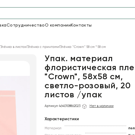
вка
Сотрудничество
О компании
Контакты
Упаковка для цветов и под
Плёнка в листах
Плёнка с принтами
Плёнка "Сrown" 58 см * 58 см
48
66
Бумага
Пленка для цветов
Упак. материал
флористическая пле
"Crown", 58х58 см,
18
Пленка
7
Сетка
прозрачная
светло-розовый, 20
листов /упак
Артикул 4640108862023
Нет в наличии
Характеристики
Материал
пол