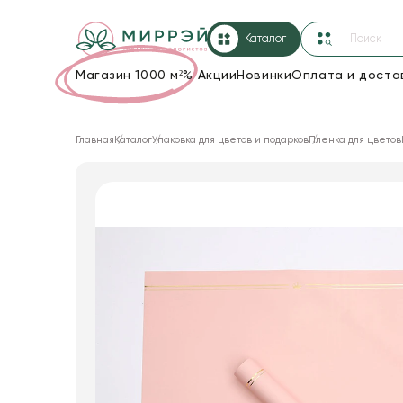
Каталог
Магазин 1000 м²
%
Акции
Новинки
Оплата и доста
Упаковка для цветов и подарков
Главная
Каталог
Упаковка для цветов и подарков
Пленка для цветов
Новогодние украшения
Корзины и плетеные изделия
Коробки для цветов
Декор для дома
Сухоцветы
Лента
Товары для флористов