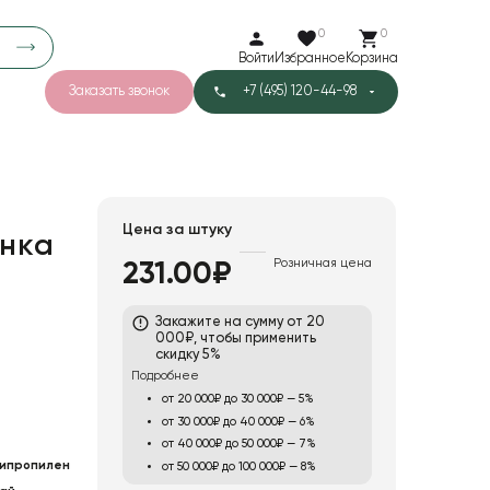
0
0
Войти
Избранное
Корзина
Заказать звонок
+7 (495) 120-44-98
арков
781
5
42
Тишью
Цена за штуку
нка
Розничная цена
231.00₽
1
Бархат
Закажите на сумму от 20
000₽, чтобы применить
скидку 5%
Подробнее
от 20 000₽ до 30 000₽ — 5%
от 30 000₽ до 40 000₽ — 6%
от 40 000₽ до 50 000₽ — 7%
ипропилен
от 50 000₽ до 100 000₽ — 8%