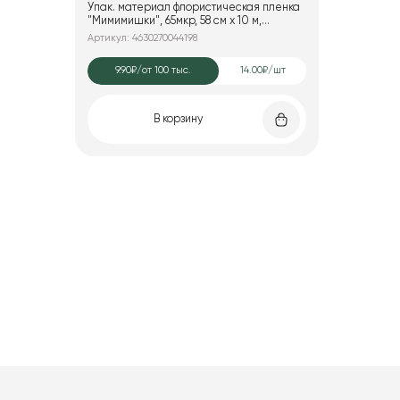
Упак. материал флористическая пленка
"Мимимишки", 65мкр, 58 см х 10 м,
сиреневый
Артикул: 4630270044198
9.90₽
/от 100 тыс.
14.00₽/шт
В корзину