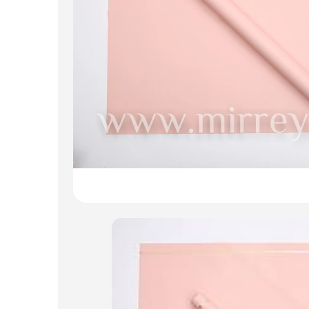
Пакеты для цветов и подарков
Изделия из металла
Искусственные цветы и растения
Декоративные вазы, кашпо
Фоамиран
Свечи
Игрушки мягкие