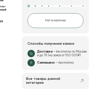
ай
тло-
овый
Нет в наличии
58
Способы получения заказа
Доставка
– бесплатно по Москве
и до ТК (на заказ от 100 000₽)
Самовывоз
— бесплатно
Все товары данной
категории