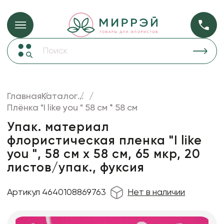
Упаковка для ц
Упаковка для цветов и подарков
Новогодние украшения
Бумага
48
Корзины и плетеные изделия
Главная
Каталог
...
Коробки для цветов
Плёнка "I like you " 58 см * 58 см
Пленка
18
Декор для дома
прозрачная
Упак. материал
флористическая пленка "I like
Лента
you ", 58 см х 58 см, 65 мкр, 20
Товары для флористов
листов/упак., фуксия
Пакеты для цветов и подарков
Артикул 4640108869763
Нет в наличии
Искусственные цветы и растения
Декоративные вазы, кашпо