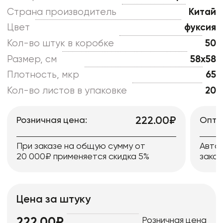
Страна производитель
Китай
Цвет
фуксия
Кол-во штук в коробке
50
Размер, см
58x58
Плотность, мкр
65
Кол-во листов в упаковке
20
222.00₽
Розничная цена:
Опто
При заказе на общую сумму от
Авто
20 000₽ применяется скидка 5%
заказ
Цена за штуку
Розничная цена
222.00₽