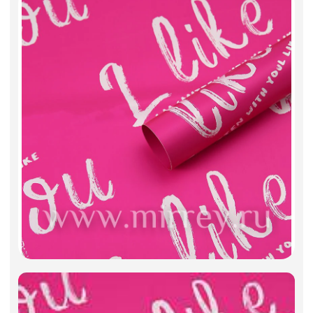
Фоамиран
Свечи
Игрушки мягкие
Изделия из металла
Сухоцветы