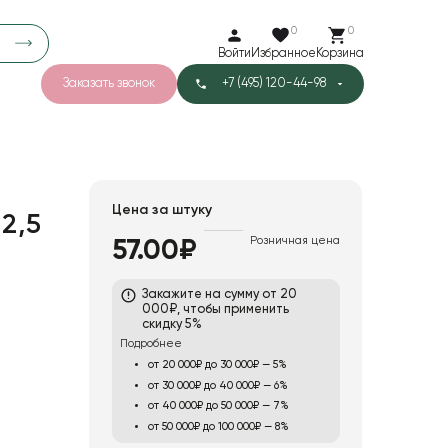
0
0
Войти
Избранное
Корзина
Заказать звонок
+7 (495) 120-44-98
арков
779
3
43
Тишью
Цена за штуку
12,5
Розничная цена
57.00₽
1
Бархат
Закажите на сумму от 20
000₽, чтобы применить
скидку 5%
Подробнее
от 20 000₽ до 30 000₽ — 5%
от 30 000₽ до 40 000₽ — 6%
от 40 000₽ до 50 000₽ — 7%
от 50 000₽ до 100 000₽ — 8%