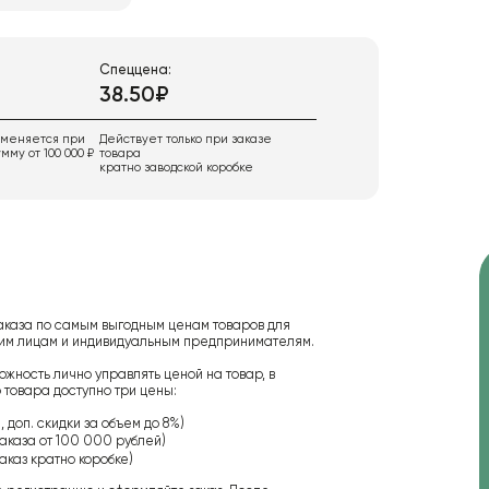
Спеццена:
38.50₽
именяется при
Действует только при заказе
мму от 100 000 ₽
товара
кратно заводской коробке
аказа по самым выгодным ценам товаров для
ским лицам и индивидуальным предпринимателям.
ожность лично управлять ценой на товар, в
 товара доступно три цены:
 доп. скидки за объем до 8%)
аказа от 100 000 рублей)
аказ кратно коробке)