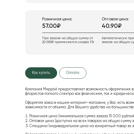
Розничная цена:
Оптовая цена:
57.00₽
40.90₽
При заказе на общую сумму от
Автоматически пр
20 000₽ применяется скидка 5%
заказе на общую су
Как купить
Оплата
Компания Миррэй предоставляет возможность оформления з
флористов полного спектра как физическим, так и юридиче
Оформляя заказ в нашем интернет-магазине, у Вас есть возм
зависимости от объема. Для Вашего удобства на большинство
Розничная цена (минимальная сумма заказа 15 000 рублей,
Оптовая цена (доступна на всех товарах на общую сумму з
Спеццена (индивидуальная цена на конкретный товар за з