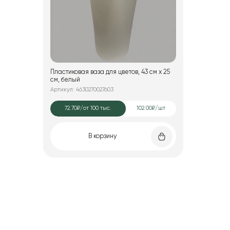
Пластиковая ваза для цветов, 43 см х 25
см, белый
Артикул: 4630270027603
72.70₽
/от 100 тыс.
102.00₽/шт
В корзину