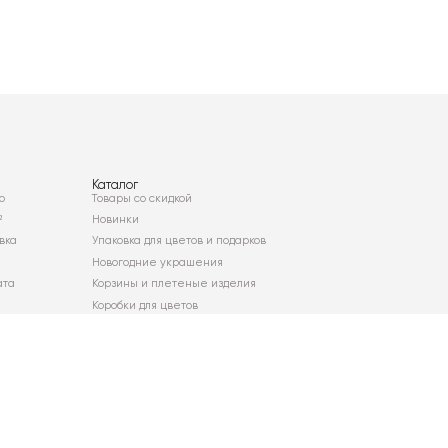
Каталог
о
Товары со скидкой
²
Новинки
вка
Упаковка для цветов и подарков
Новогодние украшения
ата
Корзины и плетеные изделия
Коробки для цветов
Декор для дома
Сухоцветы
Карта сайта