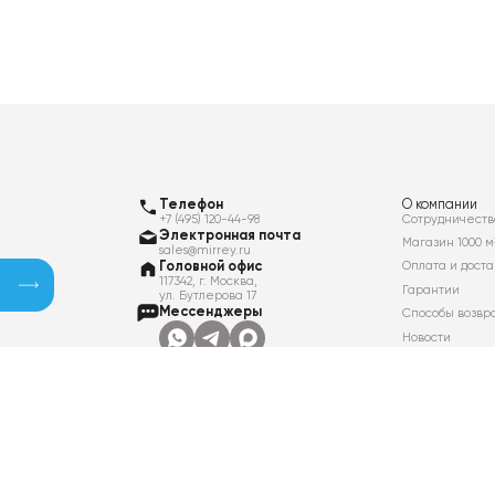
Телефон
О компании
+7 (495) 120-44-98
Сотрудничеств
Электронная почта
Магазин 1000 м
sales@mirrey.ru
Головной офис
Оплата и доста
117342, г. Москва,
Гарантии
ул. Бутлерова 17
Мессенджеры
Способы возвр
Новости
Контакты
Вакансии
Политика в отношении обработки
персональных данных