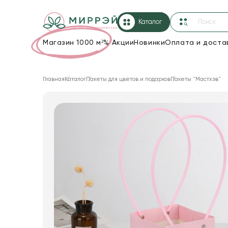
Каталог
Магазин 1000 м²
%
Акции
Новинки
Оплата и доста
Упаковка для цветов и подарков
Главная
Каталог
Пакеты для цветов и подарков
Пакеты "Мастхэв"
Новогодние украшения
Корзины и плетеные изделия
Коробки для цветов
Декор для дома
Сухоцветы
Лента
Товары для флористов