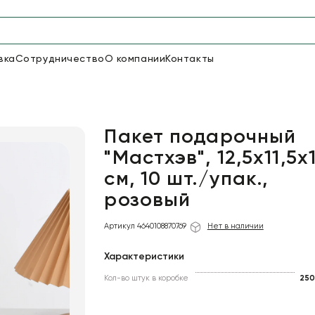
вка
Сотрудничество
О компании
Контакты
Упаковка для цветов и под
48
66
Бумага
Пленка для цветов
Пакет подарочный
"Мастхэв", 12,5х11,5х
см, 10 шт./упак.,
18
Пленка
6
Сетка
прозрачная
розовый
Артикул 4640108870769
Нет в наличии
Характеристики
Кол-во штук в коробке
250