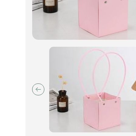
Пакеты для цветов и подарков
Изделия из металла
Искусственные цветы и растения
Декоративные вазы, кашпо
Фоамиран
Свечи
Игрушки мягкие
Изделия из металла
Сухоцветы