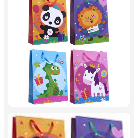
Фоамиран
Свечи
Игрушки мягкие
Изделия из металла
Сухоцветы