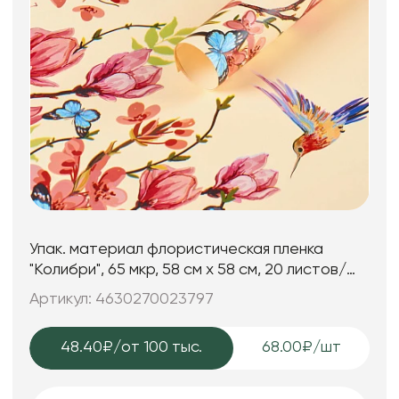
Упак. материал флористическая пленка
"Колибри", 65 мкр, 58 см х 58 cм, 20 листов/
упак., шампань
Артикул: 4630270023797
48.40₽
/от 100 тыс.
68.00₽/шт