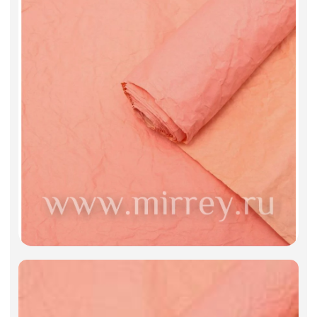
Искусственные цветы и растения
Декоративные вазы, кашпо
Фоамиран
Свечи
Игрушки мягкие