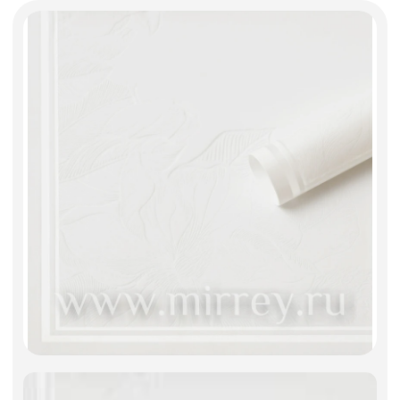
Искусственные цветы и растения
Декоративные вазы, кашпо
Фоамиран
Свечи
Игрушки мягкие