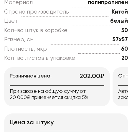
Материал
полипропилен
Страна производитель
Китай
Цвет
белый
Кол-во штук в коробке
50
Размер, см
57x57
Плотность, мкр
60
Кол-во листов в упаковке
20
202.00₽
Розничная цена:
Опто
При заказе на общую сумму от
Авто
20 000₽ применяется скидка 5%
заказ
Цена за штуку