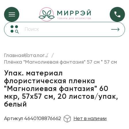
Упаковка для ц
Упаковка для цветов и подарков
Новогодние украшения
Бумага
48
Корзины и плетеные изделия
Главная
Каталог
...
Коробки для цветов
Плёнка "Магнолиевая фантазия" 57 см * 57 см
Пленка
18
Декор для дома
прозрачная
Упак. материал
флористическая пленка
Сухоцветы
"Магнолиевая фантазия" 60
Лента
мкр, 57х57 см, 20 листов/упак,
Товары для флористов
белый
Пакеты для цветов и подарков
Артикул 4640108876662
Нет в наличии
Изделия из металла