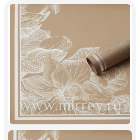
Фоамиран
Свечи
Игрушки мягкие
Изделия из металла
Сухоцветы