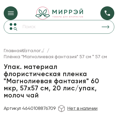
Упаковка для ц
Упаковка для цветов и подарков
Новогодние украшения
Бумага
48
Корзины и плетеные изделия
Главная
Каталог
...
Коробки для цветов
Плёнка "Магнолиевая фантазия" 57 см * 57 см
Пленка
18
Декор для дома
прозрачная
Упак. материал
флористическая пленка
Лента
"Магнолиевая фантазия" 60
Товары для флористов
мкр, 57х57 см, 20 лис/упак,
Пакеты для цветов и подарков
молоч чай
Искусственные цветы и растения
Артикул 4640108876709
Нет в наличии
Декоративные вазы, кашпо