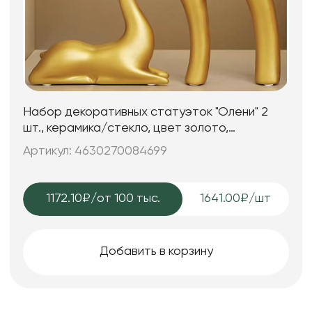
Набор декоративных статуэток "Олени" 2
шт., керамика/стекло, цвет золото,
12,5*5,5*24; 15,5*5,5*16,5 см.
Артикул: 4630270084699
1172.10₽
/от 100 тыс.
1641.00₽/шт
Добавить в корзину