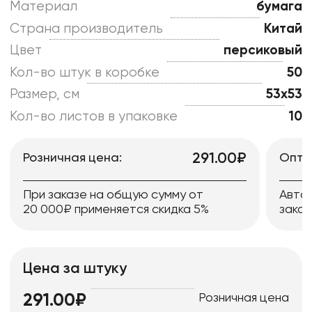
Материал
бумага
Страна производитель
Китай
Цвет
персиковый
Кол-во штук в коробке
50
Размер, см
53x53
Кол-во листов в упаковке
10
291.00₽
Розничная цена:
Опто
При заказе на общую сумму от
Авто
20 000₽ применяется скидка 5%
заказ
Цена за штуку
Розничная цена
291.00₽