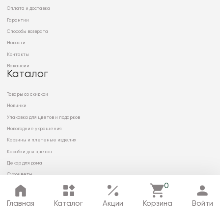
Оплата и доставка
Гарантии
Способы возврата
Новости
Контакты
Вакансии
Каталог
Товары со скидкой
Новинки
Упаковка для цветов и подарков
Новогодние украшения
Корзины и плетеные изделия
Коробки для цветов
Декор для дома
Сухоцветы
0
Главная
Каталог
Акции
Корзина
Войти
© 2026 ООО «МИРРЭЙ»
Политика в отношении обработки