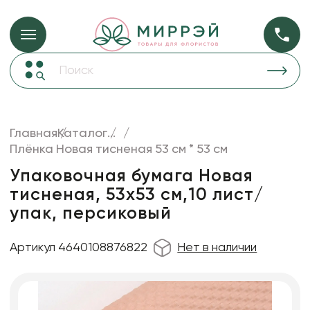
Упаковка для ц
Упаковка для цветов и подарков
Новогодние украшения
Бумага
48
Корзины и плетеные изделия
Главная
Каталог
...
Коробки для цветов
Плёнка Новая тисненая 53 см * 53 см
Пленка
18
Декор для дома
прозрачная
Упаковочная бумага Новая
тисненая, 53х53 см,10 лист/
Сухоцветы
упак, персиковый
Лента
Товары для флористов
Артикул 4640108876822
Нет в наличии
Пакеты для цветов и подарков
Изделия из металла