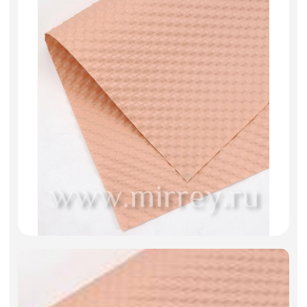
Искусственные цветы и растения
Декоративные вазы, кашпо
Фоамиран
Свечи
Игрушки мягкие