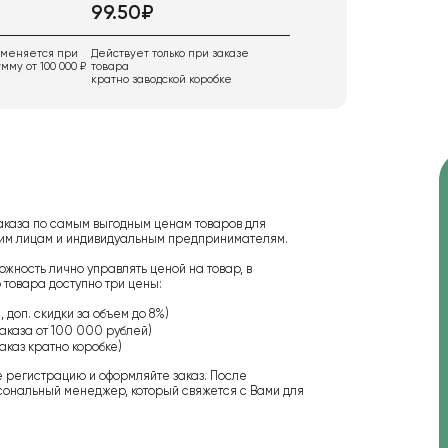
99.50₽
именяется при
Действует только при заказе
мму от 100 000 ₽
товара
кратно заводской коробке
аказа по самым выгодным ценам товаров для
ским лицам и индивидуальным предпринимателям.
ожность лично управлять ценой на товар, в
 товара доступно три цены:
 доп. скидки за объем до 8%)
аказа от 100 000 рублей)
аказ кратно коробке)
е регистрацию и оформляйте заказ. После
сональный менеджер, который свяжется с Вами для