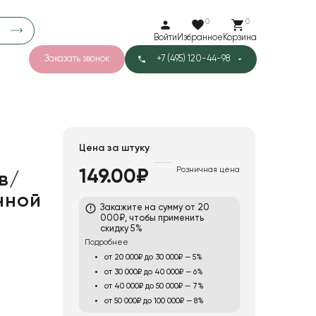
0
0
Войти
Избранное
Корзина
Заказать звонок
+7 (495) 120-44-98
арков
776
0
43
Тишью
Цена за штуку
Розничная цена
149.00₽
в/
1
Бархат
нной
Закажите на сумму от 20
000₽, чтобы применить
скидку 5%
Подробнее
от 20 000₽ до 30 000₽ — 5%
от 30 000₽ до 40 000₽ — 6%
от 40 000₽ до 50 000₽ — 7%
от 50 000₽ до 100 000₽ — 8%