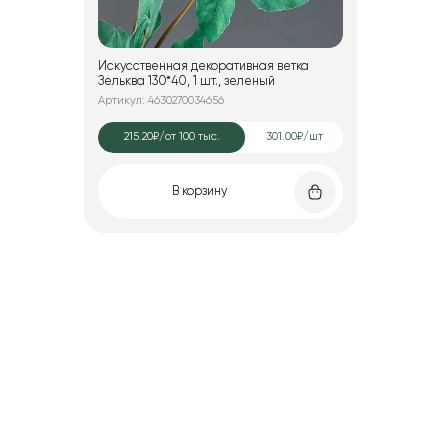
Искусственная декоративная ветка
Зельква 130*40, 1 шт., зеленый
Артикул: 4630270034656
215.20₽
/от 100 тыс.
301.00₽/шт
В корзину