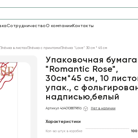
вка
Сотрудничество
О компании
Контакты
Упаковка для цветов и под
Плёнка в листах
Плёнка с принтами
Плёнка "Love" 30 см * 45 см
48
66
Бумага
Пленка для цветов
Упаковочная бумага
"Romantic Rose",
30см*45 см, 10 листо
18
Пленка
6
Сетка
прозрачная
упак., с фольгирова
надписью,белый
Артикул 4640108879816
Нет в наличии
Характеристики
Кол-во штук в коробке
100