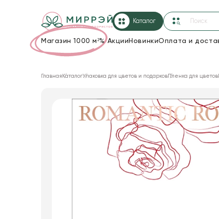
Каталог
Магазин 1000 м²
%
Акции
Новинки
Оплата и доста
Упаковка для цветов и подарков
Главная
Каталог
Упаковка для цветов и подарков
Пленка для цветов
Новогодние украшения
Корзины и плетеные изделия
Коробки для цветов
Декор для дома
Лента
Товары для флористов
Пакеты для цветов и подарков