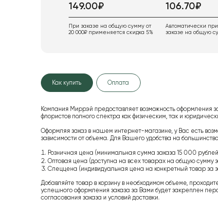
149.00₽
106.70₽
При заказе на общую сумму от
Автоматически пр
20 000₽ применяется скидка 5%
заказе на общую су
Как купить
Оплата
Компания Миррэй предоставляет возможность оформления з
флористов полного спектра как физическим, так и юридиче
Оформляя заказ в нашем интернет-магазине, у Вас есть возм
зависимости от объема. Для Вашего удобства на большинство
Розничная цена (минимальная сумма заказа 15 000 рублей,
Оптовая цена (доступна на всех товарах на общую сумму з
Спеццена (индивидуальная цена на конкретный товар за з
Добавляйте товар в корзину в необходимом объеме, проходит
успешного оформления заказа за Вами будет закреплен пер
согласования заказа и условий доставки.