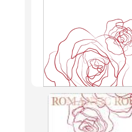
Искусственные цветы и растения
Декоративные вазы, кашпо
Фоамиран
Свечи
Игрушки мягкие
Изделия из металла
Сухоцветы