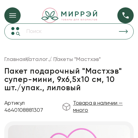
Упаковка для ц
Упаковка для цветов и подарков
Новогодние украшения
Бумага
48
Корзины и плетеные изделия
Главная
Каталог
...
Пакеты "Мастхэв"
Коробки для цветов
Пленка
18
Пакет подарочный "Мастхэв"
Декор для дома
прозрачная
супер-мини, 9х6,5х10 см, 10
шт./упак., лиловый
Лента
Товары для флористов
Артикул
Товара в наличии —
Пакеты для цветов и подарков
4640108881307
много
Искусственные цветы и растения
Декоративные вазы, кашпо