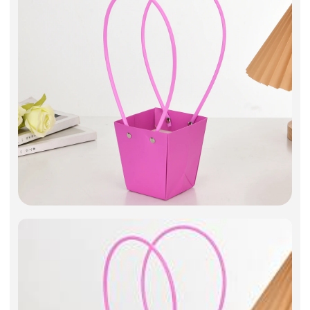
Фоамиран
Свечи
Игрушки мягкие
Изделия из металла
Сухоцветы