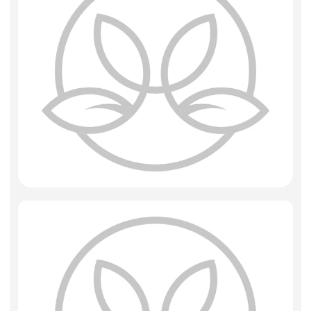
Фоамиран
Свечи
Игрушки мягкие
Изделия из металла
Сухоцветы