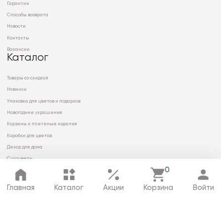
Гарантии
Способы возврата
Новости
Контакты
Вакансии
Каталог
Товары со скидкой
Новинки
Упаковка для цветов и подарков
Новогодние украшения
Корзины и плетеные изделия
Коробки для цветов
Декор для дома
Сухоцветы
0
Главная
Каталог
Акции
Корзина
Войти
© 2026 ООО «МИРРЭЙ»
Политика в отношении обработки
персональных данных
Карта сайта