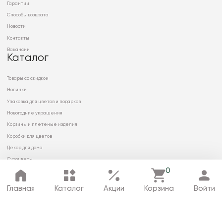
Гарантии
Способы возврата
Новости
Контакты
Вакансии
Каталог
Товары со скидкой
Новинки
Упаковка для цветов и подарков
Новогодние украшения
Корзины и плетеные изделия
Коробки для цветов
Декор для дома
Сухоцветы
0
Главная
Каталог
Акции
Корзина
Войти
© 2026 ООО «МИРРЭЙ»
Политика в отношении обработки
персональных данных
Карта сайта