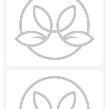
Фоамиран
Свечи
Игрушки мягкие
Изделия из металла
Сухоцветы