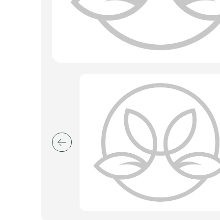
Искусственные цветы и растения
Декоративные вазы, кашпо
Фоамиран
Свечи
Игрушки мягкие
Изделия из металла
Сухоцветы