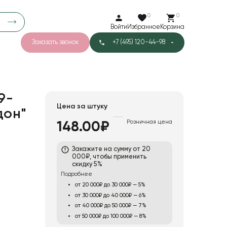
0
0
Войти
Избранное
Корзина
Заказать звонок
+7 (495) 120-44-98
арков
777
2
43
Тишью
9-
Цена за штуку
дон"
Розничная цена
148.00₽
1
Бархат
Закажите на сумму от 20
000₽, чтобы применить
скидку 5%
Подробнее
от 20 000₽ до 30 000₽ — 5%
от 30 000₽ до 40 000₽ — 6%
от 40 000₽ до 50 000₽ — 7%
от 50 000₽ до 100 000₽ — 8%