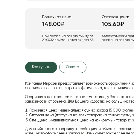
Розничная цена:
Оптовая цена:
148.00₽
105.60₽
При заказе на общую сумму от
Автоматически пр
20 000₽ применяется скидка 5%
заказе на общую су
Как купить
Оплата
Компания Миррэй предоставляет возможность оформления з
флористов полного спектра как физическим, так и юридиче
Оформляя заказ в нашем интернет-магазине, у Вас есть возм
зависимости от объема. Для Вашего удобства на большинство
Розничная цена (минимальная сумма заказа 15 000 рублей,
Оптовая цена (доступна на всех товарах на общую сумму з
Спеццена (индивидуальная цена на конкретный товар за з
Добавляйте товар в корзину в необходимом объеме, проходит
успешного оформления заказа за Вами будет закреплен пер