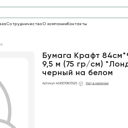
вка
Сотрудничество
О компании
Контакты
Упаковка для цветов и под
га
47
66
Бумага
Пленка для цветов
Бумага Крафт 84см*
9,5 м (75 гр/см) "Лон
черный на белом
18
Пленка
6
Сетка
прозрачная
Артикул 4650070833525
Нет в наличии