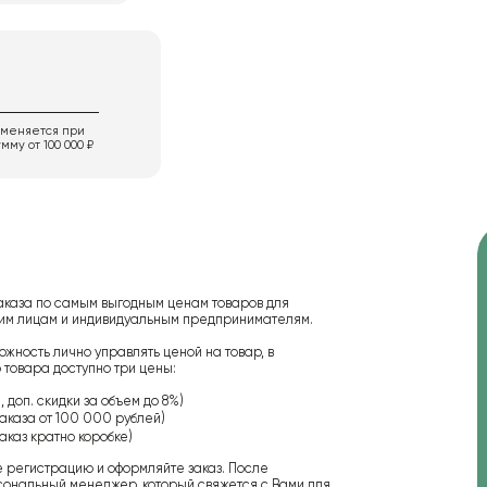
именяется при
мму от 100 000 ₽
аказа по самым выгодным ценам товаров для
ским лицам и индивидуальным предпринимателям.
ожность лично управлять ценой на товар, в
 товара доступно три цены:
 доп. скидки за объем до 8%)
аказа от 100 000 рублей)
аказ кратно коробке)
е регистрацию и оформляйте заказ. После
сональный менеджер, который свяжется с Вами для