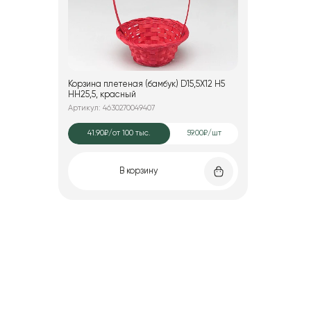
Корзина плетеная (бамбук) D15,5X12 H5
HH25,5, красный
Артикул: 4630270049407
41.90₽
/от 100 тыс.
59.00₽/шт
В корзину