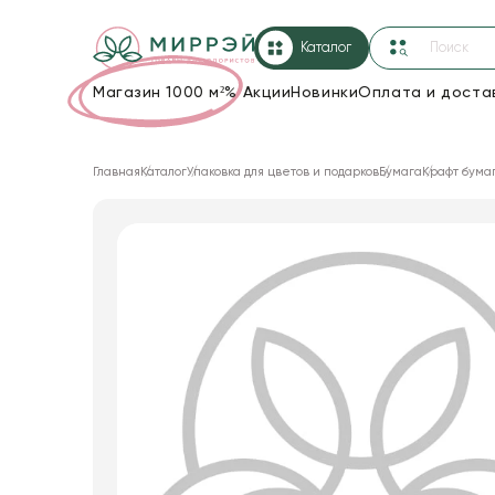
Каталог
Магазин 1000 м²
%
Акции
Новинки
Оплата и доста
Упаковка для цветов и подарков
Главная
Каталог
Упаковка для цветов и подарков
Бумага
Крафт бума
Новогодние украшения
Корзины и плетеные изделия
Коробки для цветов
Декор для дома
Лента
Товары для флористов
Пакеты для цветов и подарков