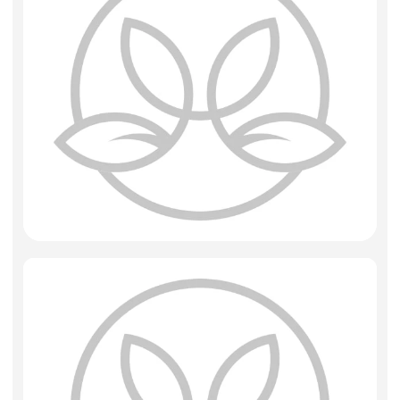
Фоамиран
Свечи
Игрушки мягкие
Изделия из металла
Сухоцветы