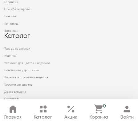
Гарантии
Способы возврата
Новости
Контакты
Вакансии
Каталог
Товары со скидкой
Новинки
Упаковка для цветов и подарков
Новогодние украшения
Корзины и плетеные изделия
Коробки для цветов
Декор для дома
Сухоцветы
0
Главная
Каталог
Акции
Корзина
Войти
© 2026 ООО «МИРРЭЙ»
Политика в отношении обработки
персональных данных
Карта сайта