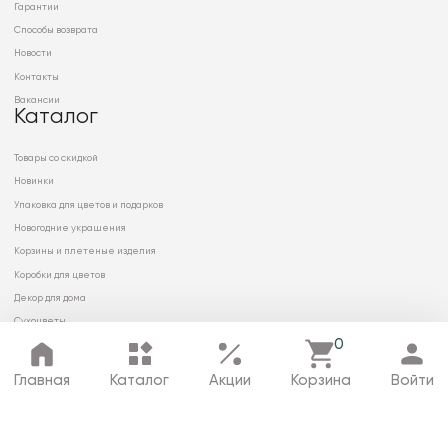
Гарантии
Способы возврата
Новости
Контакты
Вакансии
Каталог
Товары со скидкой
Новинки
Упаковка для цветов и подарков
Новогодние украшения
Корзины и плетеные изделия
Коробки для цветов
Декор для дома
Сухоцветы
0
Главная
Каталог
Акции
Корзина
Войти
© 2026 ООО «МИРРЭЙ»
Политика в отношении обработки
персональных данных
Карта сайта