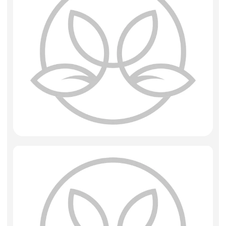
Фоамиран
Свечи
Игрушки мягкие
Изделия из металла
Сухоцветы