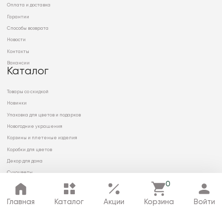
Оплата и доставка
Гарантии
Способы возврата
Новости
Контакты
Вакансии
Каталог
Товары со скидкой
Новинки
Упаковка для цветов и подарков
Новогодние украшения
Корзины и плетеные изделия
Коробки для цветов
Декор для дома
Сухоцветы
0
Главная
Каталог
Акции
Корзина
Войти
© 2026 ООО «МИРРЭЙ»
Политика в отношении обработки