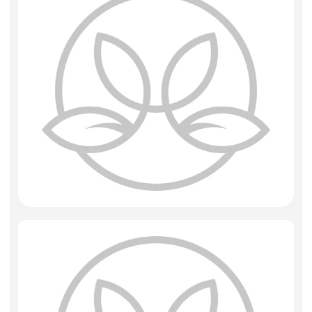
Фоамиран
Свечи
Игрушки мягкие
Изделия из металла
Сухоцветы