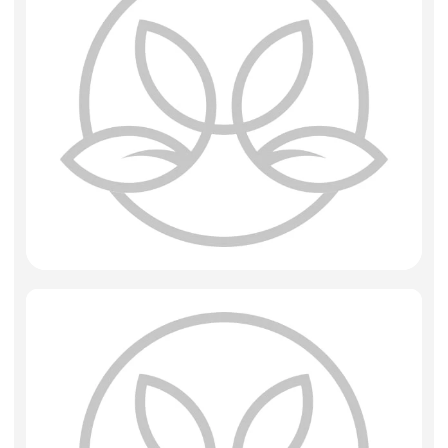
Фоамиран
Свечи
Игрушки мягкие
Изделия из металла
Сухоцветы