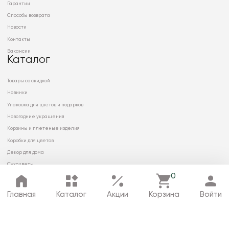
Гарантии
Способы возврата
Новости
Контакты
Вакансии
Каталог
Товары со скидкой
Новинки
Упаковка для цветов и подарков
Новогодние украшения
Корзины и плетеные изделия
Коробки для цветов
Декор для дома
Сухоцветы
0
Главная
Каталог
Акции
Корзина
Войти
© 2026 ООО «МИРРЭЙ»
Политика в отношении обработки
персональных данных
Карта сайта