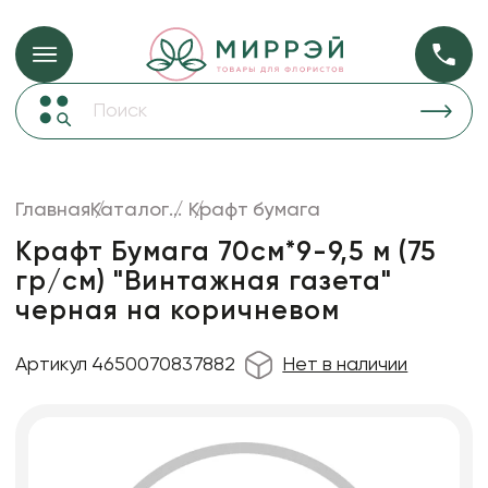
Упаковка для ц
Упаковка для цветов и подарков
Новогодние украшения
Бумага
48
Корзины и плетеные изделия
Главная
Каталог
...
Крафт бумага
Коробки для цветов
Пленка
18
Крафт Бумага 70см*9-9,5 м (75
Декор для дома
прозрачная
гр/см) "Винтажная газета"
черная на коричневом
Сухоцветы
Лента
Артикул 4650070837882
Нет в наличии
Товары для флористов
Пакеты для цветов и подарков
Изделия из металла