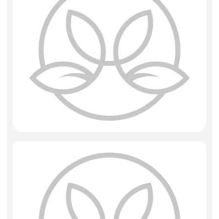
Искусственные цветы и растения
Декоративные вазы, кашпо
Фоамиран
Свечи
Игрушки мягкие