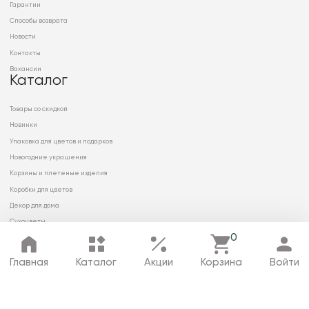
Гарантии
Способы возврата
Новости
Контакты
Вакансии
Каталог
Товары со скидкой
Новинки
Упаковка для цветов и подарков
Новогодние украшения
Корзины и плетеные изделия
Коробки для цветов
Декор для дома
Сухоцветы
0
Главная
Каталог
Акции
Корзина
Войти
© 2026 ООО «МИРРЭЙ»
Политика в отношении обработки
персональных данных
Карта сайта