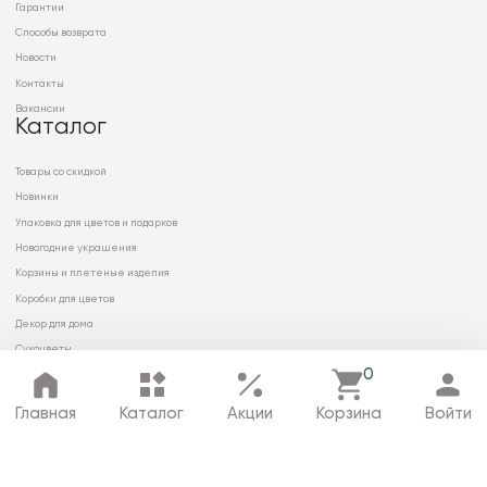
Гарантии
Способы возврата
Новости
Контакты
Вакансии
Каталог
Товары со скидкой
Новинки
Упаковка для цветов и подарков
Новогодние украшения
Корзины и плетеные изделия
Коробки для цветов
Декор для дома
Сухоцветы
0
Главная
Каталог
Акции
Корзина
Войти
© 2026 ООО «МИРРЭЙ»
Политика в отношении обработки
персональных данных
Карта сайта