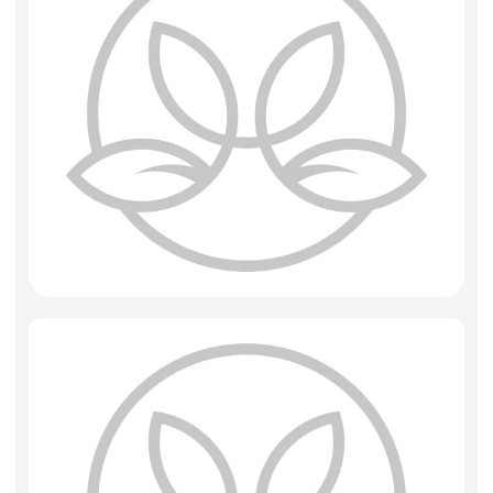
Фоамиран
Свечи
Игрушки мягкие
Изделия из металла
Сухоцветы