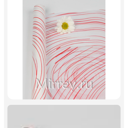
Искусственные цветы и растения
Декоративные вазы, кашпо
Фоамиран
Свечи
Игрушки мягкие