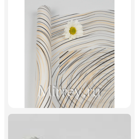
Фоамиран
Свечи
Игрушки мягкие
Изделия из металла
Сухоцветы