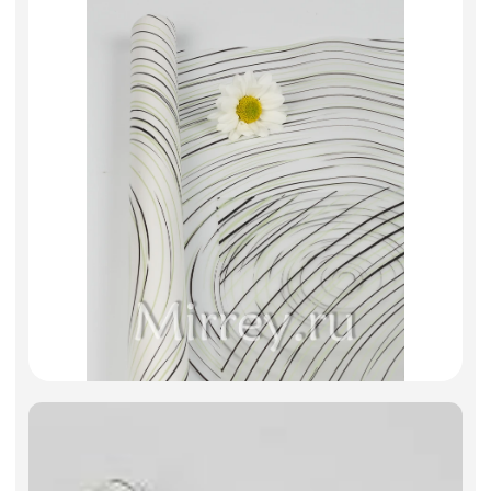
Фоамиран
Свечи для торта
Игрушки мягкие
Изделия из металла
Сухоцветы