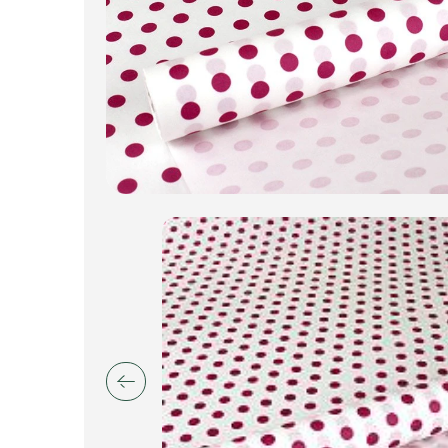
Искусственные цветы и растения
Декоративные вазы, кашпо
Фоамиран
Свечи
Игрушки мягкие
Изделия из металла
Сухоцветы