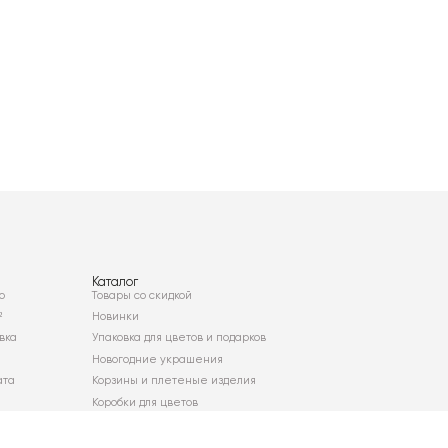
Каталог
о
Товары со скидкой
²
Новинки
вка
Упаковка для цветов и подарков
Новогодние украшения
ата
Корзины и плетеные изделия
Коробки для цветов
Декор для дома
Сухоцветы