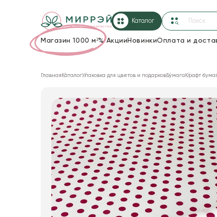
Каталог
Магазин 1000 м²
%
Акции
Новинки
Оплата и доста
Упаковка для цветов и подарков
Главная
Каталог
Упаковка для цветов и подарков
Бумага
Крафт бума
Новогодние украшения
Корзины и плетеные изделия
Коробки для цветов
Декор для дома
Лента
Товары для флористов
Пакеты для цветов и подарков