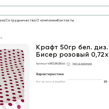
вка
Сотрудничество
О компании
Контакты
Упаковка для цветов и под
га
48
66
Бумага
Пленка для цветов
Крафт 50гр бел. диз.
Бисер розовый 0,72х
18
Пленка
Артикул 4680028028666
Нет в наличии
6
Сетка
прозрачная
Характеристики
Кол-во штук в коробке
20