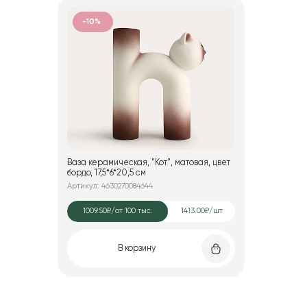
-10%
Ваза керамическая, "Кот", матовая, цвет
бордо, 17,5*6*20,5 см
Артикул: 4630270084644
1009.50₽
/от 100 тыс.
1413.00₽/шт
В корзину