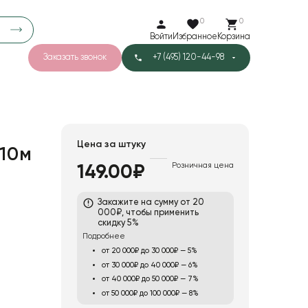
0
0
Войти
Избранное
Корзина
Заказать звонок
+7 (495) 120-44-98
арков
776
0
43
Тишью
Цена за штуку
10м
Розничная цена
149.00₽
1
Бархат
Закажите на сумму от 20
000₽, чтобы применить
скидку 5%
Подробнее
от 20 000₽ до 30 000₽ — 5%
от 30 000₽ до 40 000₽ — 6%
от 40 000₽ до 50 000₽ — 7%
от 50 000₽ до 100 000₽ — 8%