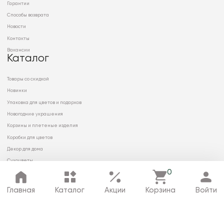
Гарантии
Способы возврата
Новости
Контакты
Вакансии
Каталог
Товары со скидкой
Новинки
Упаковка для цветов и подарков
Новогодние украшения
Корзины и плетеные изделия
Коробки для цветов
Декор для дома
Сухоцветы
0
Главная
Каталог
Акции
Корзина
Войти
© 2026 ООО «МИРРЭЙ»
Политика в отношении обработки
персональных данных
Карта сайта