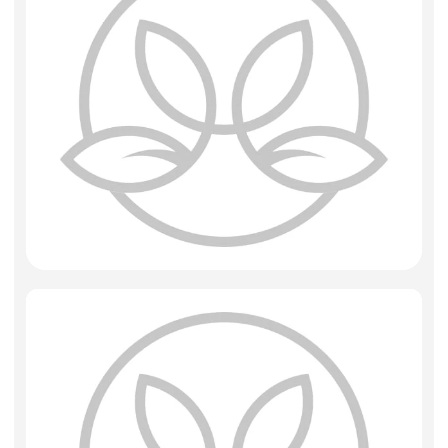
Фоамиран
Свечи
Игрушки мягкие
Изделия из металла
Сухоцветы