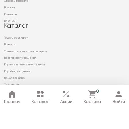
Способы возврата
Новости
Контакты
Вакансии
Каталог
Товары со скидкой
Новинки
Упаковка для цветов и подарков
Новогодние украшения
Корзины и плетеные изделия
Коробки для цветов
Декор для дома
Сухоцветы
0
Главная
Каталог
Акции
Корзина
Войти
© 2026 ООО «МИРРЭЙ»
Политика в отношении обработки
персональных данных
Карта сайта