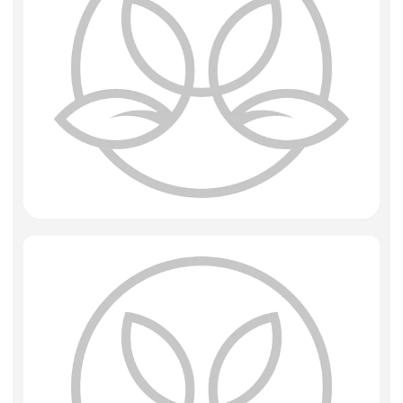
Фоамиран
Свечи
Игрушки мягкие
Изделия из металла
Сухоцветы