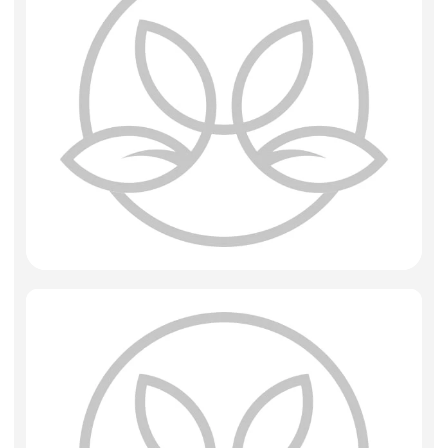
Искусственные цветы и растения
Декоративные вазы, кашпо
Фоамиран
Свечи
Игрушки мягкие