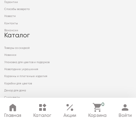
Гарантии
Способы возврата
Новости
Контакты
Вакансии
Каталог
Товары со скидкой
Новинки
Упаковка для цветов и подарков
Новогодние украшения
Корзины и плетеные изделия
Коробки для цветов
Декор для дома
Сухоцветы
0
Главная
Каталог
Акции
Корзина
Войти
© 2026 ООО «МИРРЭЙ»
Политика в отношении обработки
персональных данных
Карта сайта