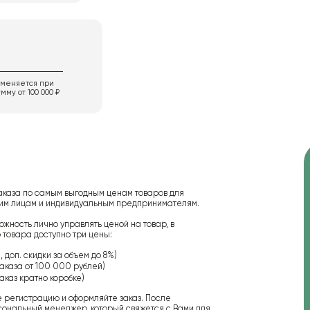
именяется при
мму от 100 000 ₽
аказа по самым выгодным ценам товаров для
ским лицам и индивидуальным предпринимателям.
ожность лично управлять ценой на товар, в
 товара доступно три цены:
 доп. скидки за объем до 8%)
аказа от 100 000 рублей)
аказ кратно коробке)
е регистрацию и оформляйте заказ. После
сональный менеджер, который свяжется с Вами для