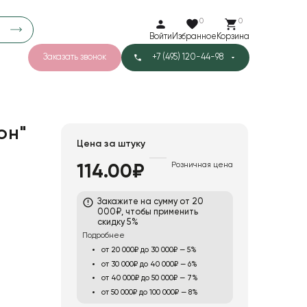
0
0
Войти
Избранное
Корзина
Заказать звонок
+7 (495) 120-44-98
арков
776
0
43
Тишью
он"
Цена за штуку
Розничная цена
114.00₽
1
Бархат
Закажите на сумму от 20
000₽, чтобы применить
скидку 5%
Подробнее
от 20 000₽ до 30 000₽ — 5%
от 30 000₽ до 40 000₽ — 6%
от 40 000₽ до 50 000₽ — 7%
от 50 000₽ до 100 000₽ — 8%