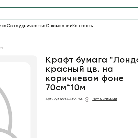
вка
Сотрудничество
О компании
Контакты
Упаковка для цветов и под
га
48
66
Бумага
Пленка для цветов
Крафт бумага "Лонд
красный цв. на
коричневом фоне
18
Пленка
6
Сетка
прозрачная
70см*10м
Артикул 4680030531390
Нет в наличии