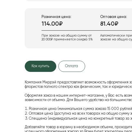
Розничная цена:
Оптовая цена:
114.00₽
81.40₽
При заказе на общую сумму от
Автоматически пр
20 000₽ применяется скидка 5%
заказе на общую су
Как купить
Оплата
Компания Миррэй предоставляет возможность оформления з
флористов полного спектра как физическим, так и юридиче
Оформляя заказ в нашем интернет-магазине, у Вас есть возм
зависимости от объема. Для Вашего удобства на большинство
Розничная цена (минимальная сумма заказа 15 000 рублей,
Оптовая цена (доступна на всех товарах на общую сумму з
Спеццена (индивидуальная цена на конкретный товар за з
Добавляйте товар в корзину в необходимом объеме, проходит
успешного оформления заказа за Вами будет закреплен пер