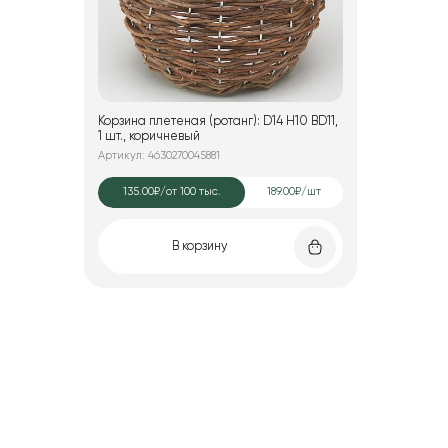
Корзина плетеная (ротанг): D14 H10 BD11,
1 шт., коричневый
Артикул: 4630270045881
135.00₽
/от 100 тыс.
189.00₽/шт
В корзину