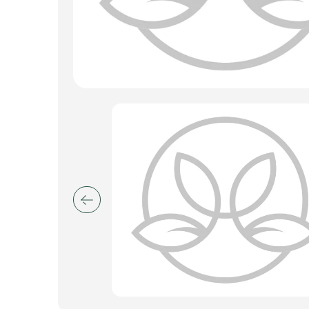
Искусственные цветы и растения
Декоративные вазы, кашпо
Фоамиран
Свечи
Игрушки мягкие
Изделия из металла
Сухоцветы