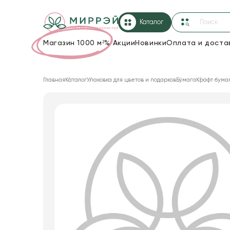
Каталог
Магазин 1000 м²
%
Акции
Новинки
Оплата и доста
Упаковка для цветов и подарков
Главная
Каталог
Упаковка для цветов и подарков
Бумага
Крафт бума
Новогодние украшения
Корзины и плетеные изделия
Коробки для цветов
Декор для дома
Лента
Товары для флористов
Пакеты для цветов и подарков