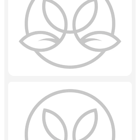
Фоамиран
Свечи
Игрушки мягкие
Изделия из металла
Сухоцветы