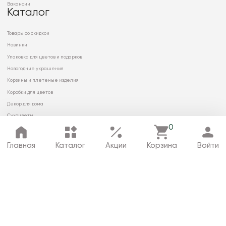
Вакансии
Каталог
Товары со скидкой
Новинки
Упаковка для цветов и подарков
Новогодние украшения
Корзины и плетеные изделия
Коробки для цветов
Декор для дома
Сухоцветы
0
Главная
Каталог
Акции
Корзина
Войти
© 2026 ООО «МИРРЭЙ»
Политика в отношении обработки
персональных данных
Карта сайта