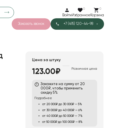
0
0
Войти
Избранное
Корзина
Заказать звонок
+7 (495) 120-44-98
арков
777
2
43
Тишью
д
Цена за штуку
Розничная цена
123.00₽
1
Бархат
Закажите на сумму от 20
000₽, чтобы применить
скидку 5%
Подробнее
от 20 000₽ до 30 000₽ — 5%
от 30 000₽ до 40 000₽ — 6%
от 40 000₽ до 50 000₽ — 7%
от 50 000₽ до 100 000₽ — 8%