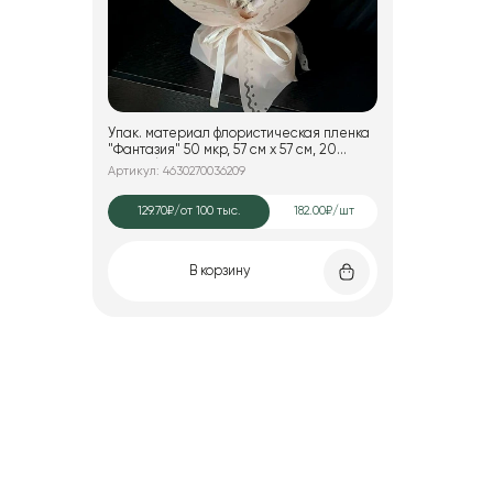
Упак. материал флористическая пленка
"Фантазия" 50 мкр, 57 см х 57 см, 20
листов/упак., пудровый
Артикул: 4630270036209
129.70₽
/от 100 тыс.
182.00₽/шт
В корзину