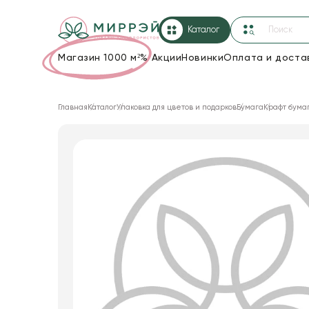
Каталог
Магазин 1000 м²
%
Акции
Новинки
Оплата и доста
Упаковка для цветов и подарков
Главная
Каталог
Упаковка для цветов и подарков
Бумага
Крафт бума
Новогодние украшения
Корзины и плетеные изделия
Коробки для цветов
Декор для дома
Лента
Товары для флористов
Пакеты для цветов и подарков