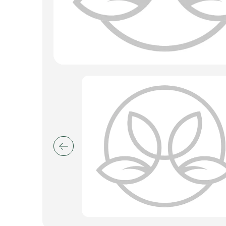
Искусственные цветы и растения
Декоративные вазы, кашпо
Фоамиран
Свечи
Игрушки мягкие
Изделия из металла
Сухоцветы