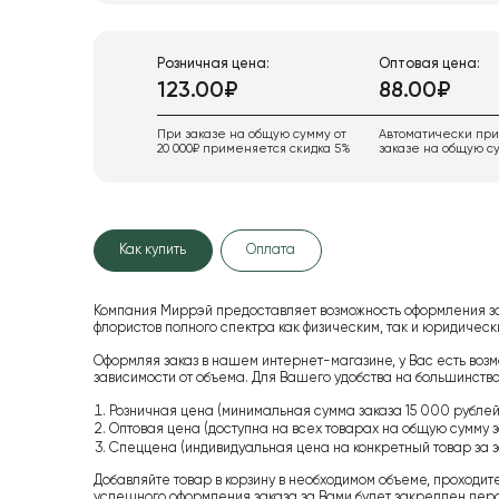
Розничная цена:
Оптовая цена:
123.00₽
88.00₽
При заказе на общую сумму от
Автоматически пр
20 000₽ применяется скидка 5%
заказе на общую су
Как купить
Оплата
Компания Миррэй предоставляет возможность оформления з
флористов полного спектра как физическим, так и юридиче
Оформляя заказ в нашем интернет-магазине, у Вас есть возм
зависимости от объема. Для Вашего удобства на большинство
Розничная цена (минимальная сумма заказа 15 000 рублей,
Оптовая цена (доступна на всех товарах на общую сумму з
Спеццена (индивидуальная цена на конкретный товар за з
Добавляйте товар в корзину в необходимом объеме, проходит
успешного оформления заказа за Вами будет закреплен пер