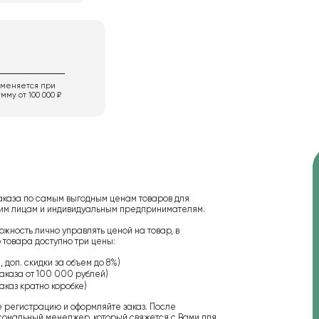
именяется при
мму от 100 000 ₽
аказа по самым выгодным ценам товаров для
ским лицам и индивидуальным предпринимателям.
ожность лично управлять ценой на товар, в
 товара доступно три цены:
 доп. скидки за объем до 8%)
аказа от 100 000 рублей)
аказ кратно коробке)
е регистрацию и оформляйте заказ. После
сональный менеджер, который свяжется с Вами для