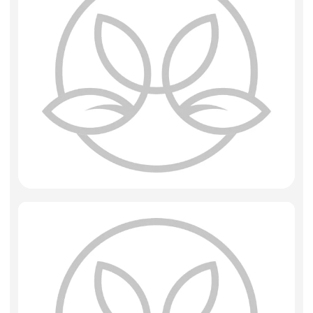
Фоамиран
Свечи
Игрушки мягкие
Изделия из металла
Сухоцветы