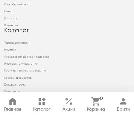
Способы возврата
Новости
Контакты
Вакансии
Каталог
Товары со скидкой
Новинки
Упаковка для цветов и подарков
Новогодние украшения
Корзины и плетеные изделия
Коробки для цветов
Декор для дома
Сухоцветы
0
Главная
Каталог
Акции
Корзина
Войти
© 2026 ООО «МИРРЭЙ»
Политика в отношении обработки
персональных данных
Карта сайта