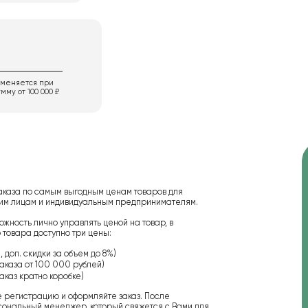
именяется при
мму от 100 000 ₽
аказа по самым выгодным ценам товаров для
ским лицам и индивидуальным предпринимателям.
ожность лично управлять ценой на товар, в
 товара доступно три цены:
 доп. скидки за объем до 8%)
аказа от 100 000 рублей)
аказ кратно коробке)
е регистрацию и оформляйте заказ. После
сональный менеджер, который свяжется с Вами для