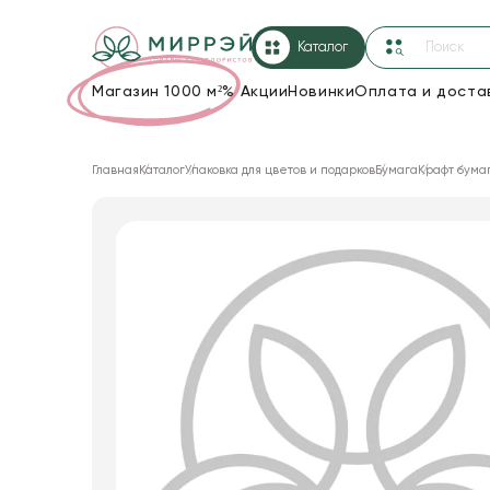
Каталог
Магазин 1000 м²
%
Акции
Новинки
Оплата и доста
Упаковка для цветов и подарков
Главная
Каталог
Упаковка для цветов и подарков
Бумага
Крафт бума
Новогодние украшения
Корзины и плетеные изделия
Коробки для цветов
Декор для дома
Сухоцветы
Лента
Товары для флористов