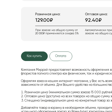
Розничная цена:
Оптовая цена:
129.00₽
92.40₽
При заказе на общую сумму от
Автоматически пр
20 000₽ применяется скидка 5%
заказе на общую су
Как купить
Оплата
Компания Миррэй предоставляет возможность оформления з
флористов полного спектра как физическим, так и юридиче
Оформляя заказ в нашем интернет-магазине, у Вас есть возм
зависимости от объема. Для Вашего удобства на большинство
Розничная цена (минимальная сумма заказа 15 000 рублей,
Оптовая цена (доступна на всех товарах на общую сумму з
Спеццена (индивидуальная цена на конкретный товар за з
Добавляйте товар в корзину в необходимом объеме, проходит
успешного оформления заказа за Вами будет закреплен пер