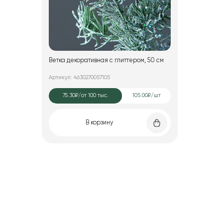
Ветка декоративная с глиттером, 50 см
Артикул: 4630270057105
75.30₽
/от 100 тыс.
105.00₽/шт
В корзину