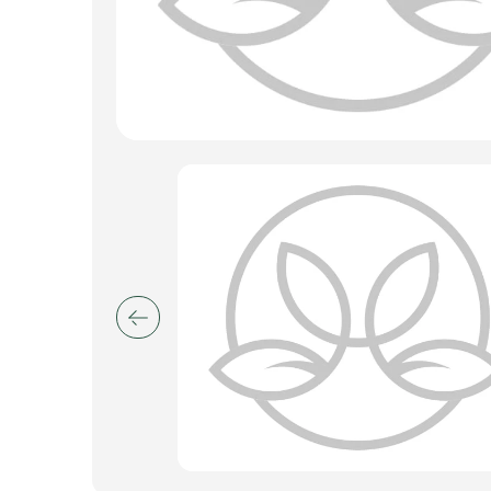
Пакеты для цветов и подарков
Изделия из металла
Искусственные цветы и растения
Декоративные вазы, кашпо
Фоамиран
Свечи
Игрушки мягкие