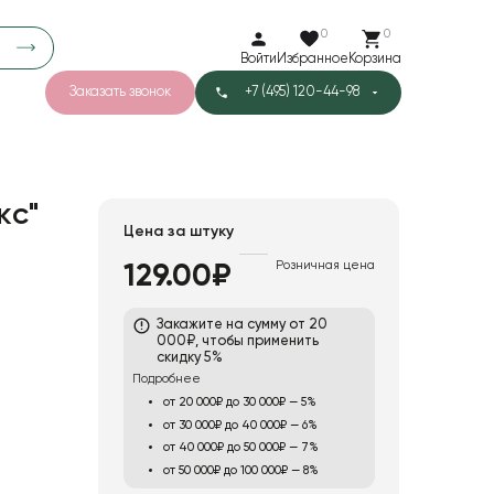
0
0
Войти
Избранное
Корзина
Заказать звонок
+7 (495) 120-44-98
арков
789
5
43
Тишью
кс"
Цена за штуку
а
Розничная цена
129.00₽
5
Бархат
Закажите на сумму от 20
000₽, чтобы применить
скидку 5%
Подробнее
от 20 000₽ до 30 000₽ — 5%
от 30 000₽ до 40 000₽ — 6%
от 40 000₽ до 50 000₽ — 7%
от 50 000₽ до 100 000₽ — 8%