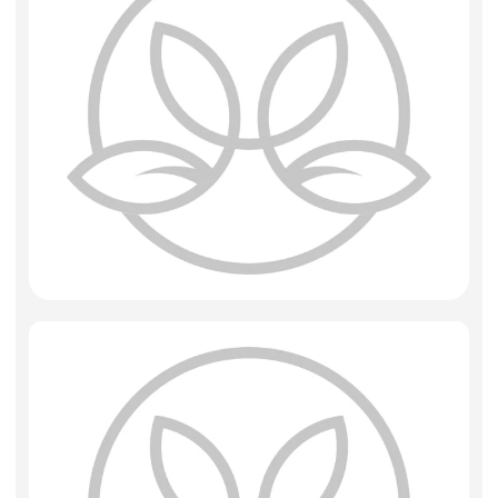
Искусственные цветы и растения
Декоративные вазы, кашпо
Фоамиран
Свечи
Игрушки мягкие
Изделия из металла