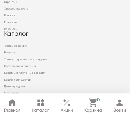
Гарантии
Способы возврата
Новости
Контакты
Вакансии
Каталог
Товары со скидкой
Новинки
Упаковка для цветов и подарков
Новогодние украшения
Корзины и плетеные изделия
Коробки для цветов
Декор для дома
Сухоцветы
0
Главная
Каталог
Акции
Корзина
Войти
© 2026 ООО «МИРРЭЙ»
Политика в отношении обработки
персональных данных
Карта сайта