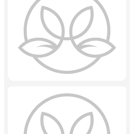
Фоамиран
Свечи
Игрушки мягкие
Изделия из металла
Сухоцветы