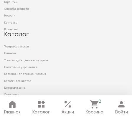
Гарантии
Способы возврата
Новости
Контакты
Вакансии
Каталог
Товары со скидкой
Новинки
Упаковка для цветов и подарков
Новогодние украшения
Корзины и плетеные изделия
Коробки для цветов
Декор для дома
Сухоцветы
0
Главная
Каталог
Акции
Корзина
Войти
© 2026 ООО «МИРРЭЙ»
Политика в отношении обработки
персональных данных
Карта сайта