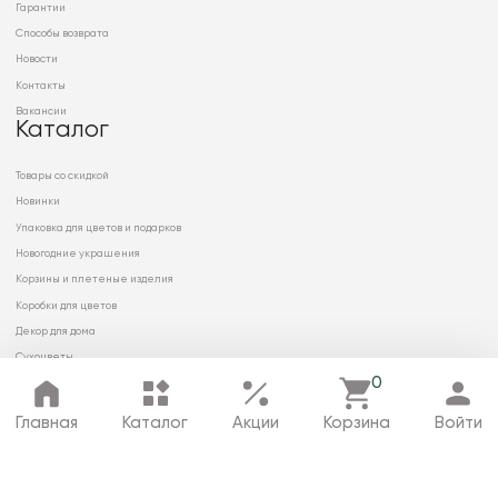
Гарантии
Способы возврата
Новости
Контакты
Вакансии
Каталог
Товары со скидкой
Новинки
Упаковка для цветов и подарков
Новогодние украшения
Корзины и плетеные изделия
Коробки для цветов
Декор для дома
Сухоцветы
0
Главная
Каталог
Акции
Корзина
Войти
© 2026 ООО «МИРРЭЙ»
Политика в отношении обработки
персональных данных
Карта сайта