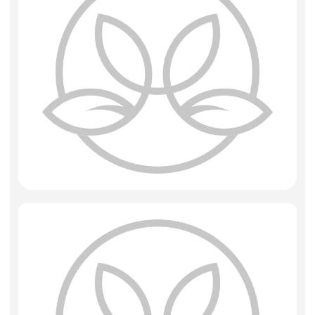
Фоамиран
Свечи
Игрушки мягкие
Изделия из металла
Сухоцветы