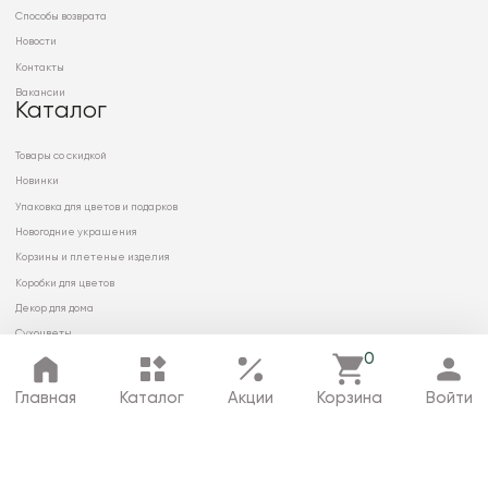
Способы возврата
Новости
Контакты
Вакансии
Каталог
Товары со скидкой
Новинки
Упаковка для цветов и подарков
Новогодние украшения
Корзины и плетеные изделия
Коробки для цветов
Декор для дома
Сухоцветы
0
Главная
Каталог
Акции
Корзина
Войти
© 2026 ООО «МИРРЭЙ»
Политика в отношении обработки
персональных данных
Карта сайта