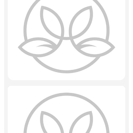
Искусственные цветы и растения
Декоративные вазы, кашпо
Фоамиран
Свечи
Игрушки мягкие