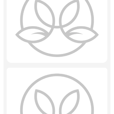
Фоамиран
Свечи
Игрушки мягкие
Изделия из металла
Сухоцветы