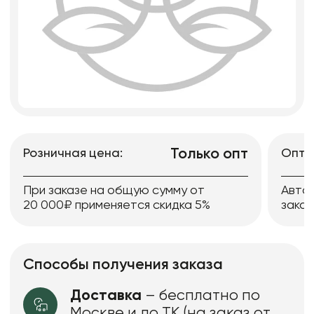
Только опт
Розничная цена:
Опто
При заказе на общую сумму от
Авто
20 000₽ применяется скидка 5%
заказ
Способы получения заказа
Доставка
– бесплатно по
Москве и до ТК (на заказ от