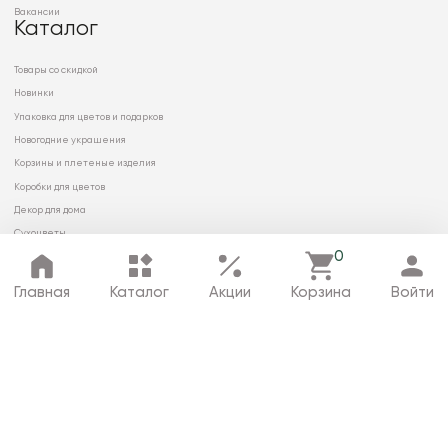
Вакансии
Каталог
Товары со скидкой
Новинки
Упаковка для цветов и подарков
Новогодние украшения
Корзины и плетеные изделия
Коробки для цветов
Декор для дома
Сухоцветы
0
Главная
Каталог
Акции
Корзина
Войти
© 2026 ООО «МИРРЭЙ»
Политика в отношении обработки
персональных данных
Карта сайта