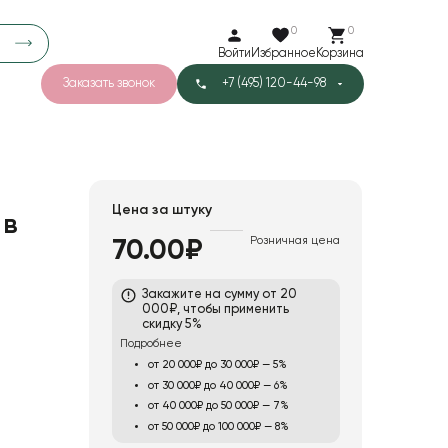
0
0
Войти
Избранное
Корзина
Заказать звонок
+7 (495) 120-44-98
арков
776
0
43
Тишью
Цена за штуку
 в
Розничная цена
70.00₽
1
Бархат
Закажите на сумму от 20
000₽, чтобы применить
скидку 5%
Подробнее
от 20 000₽ до 30 000₽ — 5%
от 30 000₽ до 40 000₽ — 6%
от 40 000₽ до 50 000₽ — 7%
от 50 000₽ до 100 000₽ — 8%