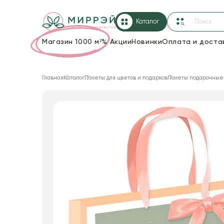
Каталог
Магазин 1000 м²
%
Акции
Новинки
Оплата и доста
Упаковка для цветов и подарков
Главная
Каталог
Пакеты для цветов и подарков
Пакеты подарочные
Новогодние украшения
Корзины и плетеные изделия
Коробки для цветов
Декор для дома
Лента
Товары для флористов
Пакеты для цветов и подарков