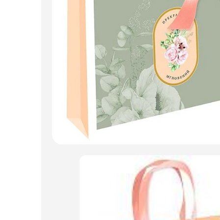
Искусственные цветы и растения
Декоративные вазы, кашпо
Фоамиран
Свечи
Игрушки мягкие
Изделия из металла
Сухоцветы