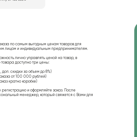
аказа по самым выгодным ценам товаров для
ским лицам и индивидуальным предпринимателям.
ожность лично управлять ценой на товар, в
 товара доступно три цены:
 доп. скидки за объем до 8%)
аказа от 100 000 рублей)
аказ кратно коробке)
е регистрацию и оформляйте заказ. После
сональный менеджер, который свяжется с Вами для