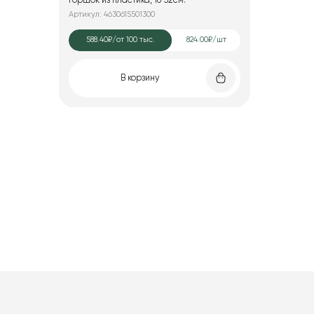
горшок из пластика, 16*32см.
Артикул: 4630615501300
588.40₽
/от 100 тыс.
824.00₽/шт
В корзину