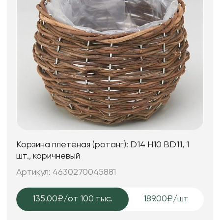
Корзина плетеная (ротанг): D14 H10 BD11, 1
шт., коричневый
Артикул: 4630270045881
135.00₽
/от 100 тыс.
189.00₽/шт