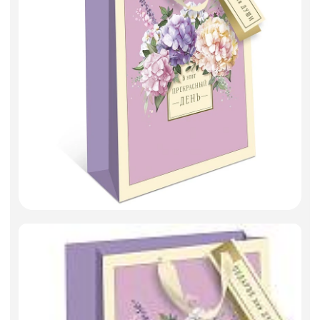
Фоамиран
Свечи
Игрушки мягкие
Изделия из металла
Сухоцветы