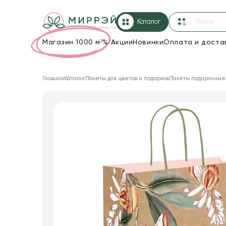
Каталог
Магазин 1000 м²
%
Акции
Новинки
Оплата и доста
Упаковка для цветов и подарков
Главная
Каталог
Пакеты для цветов и подарков
Пакеты подарочные
Новогодние украшения
Корзины и плетеные изделия
Коробки для цветов
Декор для дома
Лента
Товары для флористов
Пакеты для цветов и подарков