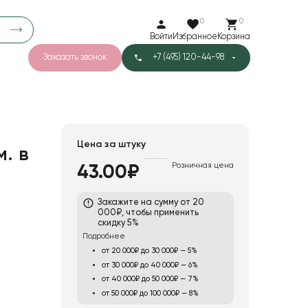
0
0
Войти
Избранное
Корзина
Заказать звонок
+7 (495) 120-44-98
арков
776
0
43
Тишью
Цена за штуку
м. в
Розничная цена
43.00₽
1
Бархат
Закажите на сумму от 20
000₽, чтобы применить
скидку 5%
Подробнее
от 20 000₽ до 30 000₽ — 5%
от 30 000₽ до 40 000₽ — 6%
от 40 000₽ до 50 000₽ — 7%
от 50 000₽ до 100 000₽ — 8%