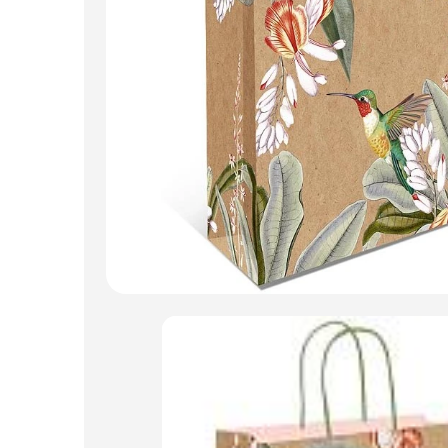
Искусственные цветы и растения
Декоративные вазы, кашпо
Фоамиран
Свечи
Игрушки мягкие
Изделия из металла
Сухоцветы