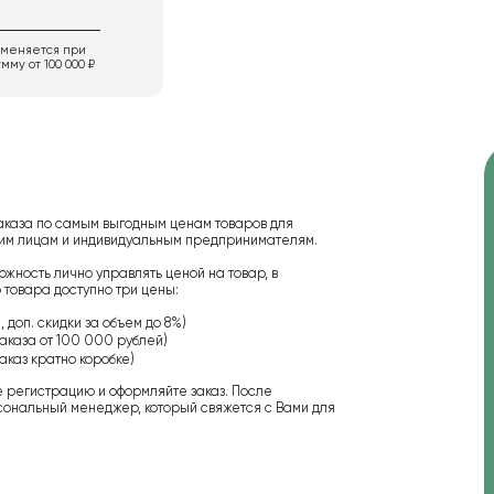
именяется при
мму от 100 000 ₽
аказа по самым выгодным ценам товаров для
ским лицам и индивидуальным предпринимателям.
ожность лично управлять ценой на товар, в
 товара доступно три цены:
 доп. скидки за объем до 8%)
аказа от 100 000 рублей)
аказ кратно коробке)
е регистрацию и оформляйте заказ. После
сональный менеджер, который свяжется с Вами для