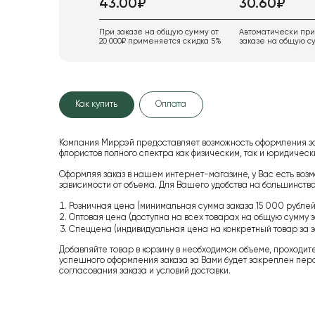
43.00₽
30.60₽
При заказе на общую сумму от
Автоматически пр
20 000₽ применяется скидка 5%
заказе на общую су
Как купить
Оплата
Компания Миррэй предоставляет возможность оформления з
флористов полного спектра как физическим, так и юридиче
Оформляя заказ в нашем интернет-магазине, у Вас есть возм
зависимости от объема. Для Вашего удобства на большинство
Розничная цена (минимальная сумма заказа 15 000 рублей,
Оптовая цена (доступна на всех товарах на общую сумму з
Спеццена (индивидуальная цена на конкретный товар за з
Добавляйте товар в корзину в необходимом объеме, проходит
успешного оформления заказа за Вами будет закреплен пер
согласования заказа и условий доставки.