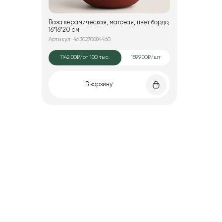
Ваза керамическая, матовая, цвет бордо,
16*16*20 см.
Артикул: 4630270084460
1142.00₽
/от 100 тыс.
1599.00₽/шт
В корзину