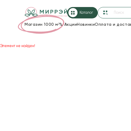
Каталог
Магазин 1000 м²
%
Акции
Новинки
Оплата и доста
Упаковка для цветов и подарков
Элемент не найден!
Новогодние украшения
Корзины и плетеные изделия
Коробки для цветов
Декор для дома
Лента
Товары для флористов
Пакеты для цветов и подарков