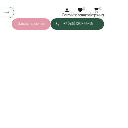
0
0
Войти
Избранное
Корзина
Заказать звонок
+7 (495) 120-44-98
арков
776
0
43
Тишью
1
Бархат