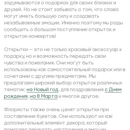
задумываются о подарках для своих близких и
Фоамиран
друзей. Но не стоит забывать о том, что слова
Свечи
могут иметь большую силу и создавать
незабываемые эмоции. Именно поэтому мы рады
Игрушки мягкие
сообщить о большом поступлении открыток и
Изделия из металла
открыток-конвертов!
Сухоцветы
Открытки — это не только красивый аксессуар к
подарку, но и возможность передать свои
чувства и пожелания. Они могут быть
использованы как самостоятельный подарок или в
сочетании с другими предметами. Мы
предлагаем широкий выбор открыток различных
тематик:
на Новый год
, для поздравления
с Днем
рождения
,
на 8 Марта
и многое другое.
Флористы также очень ценят открытки при
составлении букетов. Они используют их как
дополнительный элемент декора, который
помогает передать настроение и эмоции