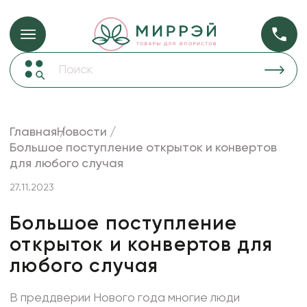
Упаковка для ц
Упаковка для цветов и подарков
Новогодние украшения
Бумага
48
Корзины и плетеные изделия
Главная
Новости
Коробки для цветов
Большое поступление открыток и конвертов
Пленка
18
для любого случая
Декор для дома
прозрачная
27.11.2023
Лента
Товары для флористов
Большое поступление
открыток и конвертов для
Пакеты для цветов и подарков
любого случая
Искусственные цветы и растения
Декоративные вазы, кашпо
В преддверии Нового года многие люди