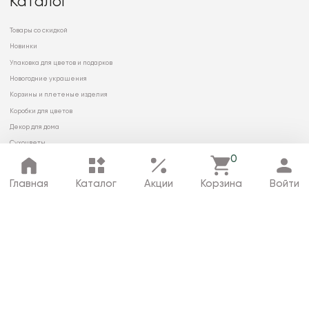
Каталог
Товары со скидкой
Новинки
Упаковка для цветов и подарков
Новогодние украшения
Корзины и плетеные изделия
Коробки для цветов
Декор для дома
Сухоцветы
0
Главная
Каталог
Акции
Корзина
Войти
© 2026 ООО «МИРРЭЙ»
Политика в отношении обработки
персональных данных
Карта сайта