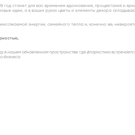
6 год станет для вас временем вдохновения, процветания и ярки
новые идеи, а в ваших руках цветы и элементы декора складыва
неиссякаемой энергии, семейного тепла и, конечно же, невероя
рностью,
оду в нашем обновленном пространстве, где флористика встречаетс
о бизнеса.
и