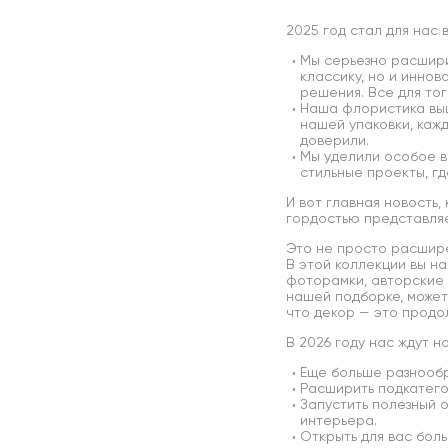
2025 год стал для нас 
Мы серьезно расшири
классику, но и инно
решения. Все для тог
Наша флористика выш
нашей упаковки, каж
доверили.
Мы уделили особое в
стильные проекты, гд
И вот главная новость
гордостью представля
Это не просто расшире
В этой коллекции вы на
фоторамки, авторские 
нашей подборке, может
что декор — это продо
В 2026 году нас ждут 
Еще больше разнообр
Расширить подкатег
Запустить полезный 
интерьера.
Открыть для вас бол