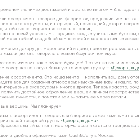
временем значимых достижений и роста, во многом – благодаря 
ли ассортимент товаров для флористов, предложив вам не тол
вационные инструменты, интерьерный, новогодний декор и совр
о, чтобы ваше творчество не знало границ.
ла на новый уровень: мы гордимся каждым уникальным букетом,
дой масштабной свадебной композицией и корпоративным заказо
нимание декору для мероприятий и дома, помогли реализовать 
е каждая деталь говорила о вашем безупречном вкусе.
, которая изменит наше общее будущее! В ответ на ваши многочи
ем совершенно новую большую товарную группу —
«Декор для д
ние ассортимента. Это наша мечта — наполнить ваш дом уютом
йдете все для создания атмосферы: изысканные вазы и кашпо, по
интерьерные аксессуары и многое другое. Теперь красота, рож
 получить достойное обрамление в вашем личном пространстве
лжение личности, и поможем вам выразить ее через детали.
новые вершины! Мы планируем:
азить ассортимент товаров для флористов эксклюзивными нови
ории новой товарной группы
«Декор для дома»
.
образовательный контент: мастер-классы и статьи о трендах во
ьшой и удобный офлайн-магазин Cash&Carry в Москве.