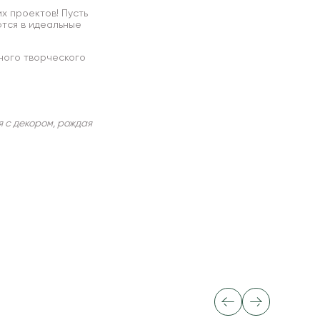
х проектов! Пусть
ются в идеальные
тного творческого
я с декором, рождая