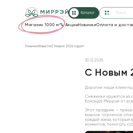
Каталог
Магазин 1000 м²
%
Акции
Новинки
Оплата и доста
Упаковка для цветов и подарков
Главная
Новости
С Новым 2026 годом!
Новогодние украшения
30.12.2025
Корзины и плетеные изделия
С Новым 
Коробки для цветов
Декор для дома
Дорогие наши клиенты,
Снежинки кружатся за 
Лента
Команда Миррэй от все
Этот праздник — прекра
Товары для флористов
важное: огромное спас
каждый заказ, который 
Пакеты для цветов и подарков
моментов, помогать соз