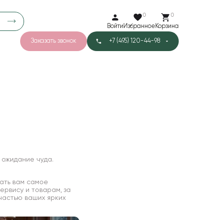
0
0
Войти
Избранное
Корзина
Заказать звонок
+7 (495) 120-44-98
арков
776
0
43
Тишью
1
Бархат
 ожидание чуда.
зать вам самое
ервису и товарам, за
 частью ваших ярких