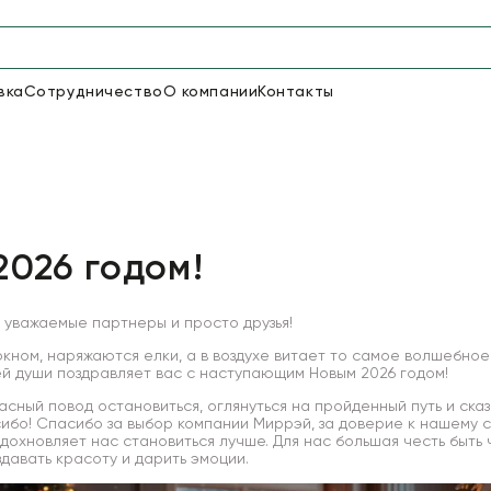
вка
Сотрудничество
О компании
Контакты
Упаковка для цветов и под
48
66
Бумага
Пленка для цветов
2026 годом!
18
Пленка
6
Сетка
прозрачная
 уважаемые партнеры и просто друзья!
окном, наряжаются елки, а в воздухе витает то самое волшебное
й души поздравляет вас с наступающим Новым 2026 годом!
сный повод остановиться, оглянуться на пройденный путь и ска
ибо! Спасибо за выбор компании Миррэй, за доверие к нашему с
вдохновляет нас становиться лучше. Для нас большая честь быть
давать красоту и дарить эмоции.