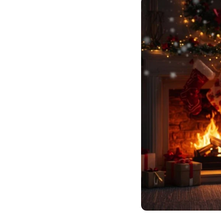
Искусственные цветы и растения
Декоративные вазы, кашпо
Фоамиран
Свечи
Игрушки мягкие
Изделия из металла
Сухоцветы