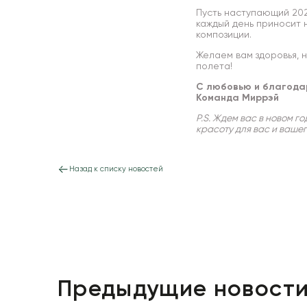
Пусть наступающий 202
каждый день приносит 
композиции.
Желаем вам здоровья, 
полета!
С любовью и благода
Команда Миррэй
P.S. Ждем вас в новом г
красоту для вас и вашег
Назад к списку новостей
Предыдущие новост