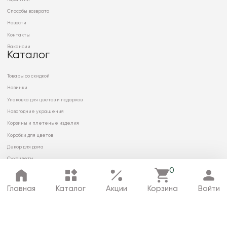
Способы возврата
Новости
Контакты
Вакансии
Каталог
Товары со скидкой
Новинки
Упаковка для цветов и подарков
Новогодние украшения
Корзины и плетеные изделия
Коробки для цветов
Декор для дома
Сухоцветы
0
Главная
Каталог
Акции
Корзина
Войти
© 2026 ООО «МИРРЭЙ»
Политика в отношении обработки
персональных данных
Карта сайта