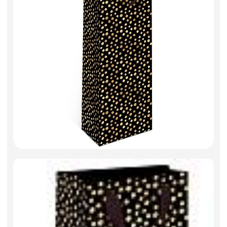
Искусственные цветы и растения
Декоративные вазы, кашпо
Фоамиран
Свечи
Игрушки мягкие